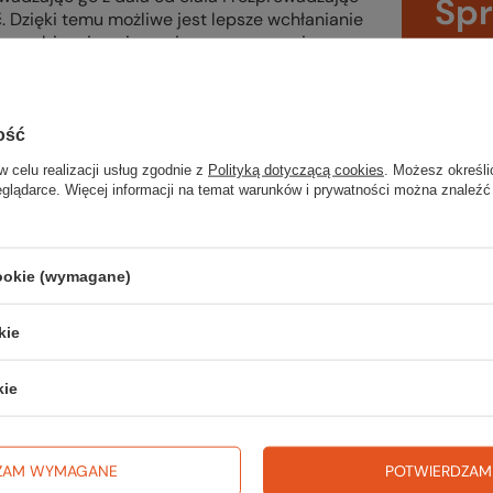
Sp
 Dzięki temu możliwe jest lepsze wchłanianie
a, zapobiegając nieprzyjemnemu uczuciu
wsz
 się wysoką oddychalnością materiałów są
ęki specjalnej strukturze odprowadzają ją
na wyj
trekki
ość
icznych włókien celulozowych i dostarcza
w celu realizacji usług zgodnie z
Polityką dotyczącą cookies
. Możesz określi
nia nieprzyjemnych zapachów, dzięki czemu
TWOJ
eglądarce. Więcej informacji na temat warunków i prywatności można znaleźć
cookie (wymagane)
Zerknij 
kie
kie
ZAM WYMAGANE
POTWIERDZAM