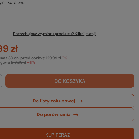
ym kolorze.
Potrzebujesz wymiaru produktu? Kliknij tutaj!
99 zł
ena z 30 dni przed obniżką:
129,99 zł
0%
ogowa:
219,99 zł
-41%
DO KOSZYKA
Do listy zakupowej
Do porównania
KUP TERAZ