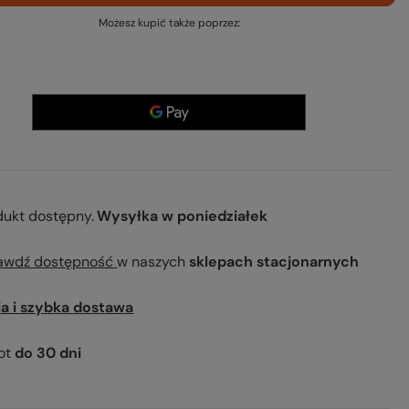
Możesz kupić także poprzez:
dukt dostępny
Wysyłka
w poniedziałek
awdź dostępność
w naszych
sklepach stacjonarnych
ia i szybka dostawa
ot
do
30
dni