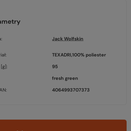
ametry
a
Jack Wolfskin
iał
TEXADRI
100% poliester
[g]
95
fresh green
EAN
4064993707373