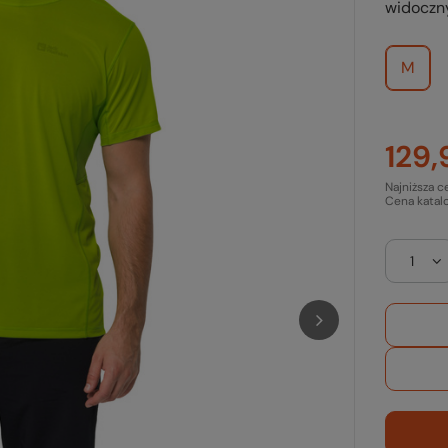
widoczn
M
129,
Najniższa c
Cena katal