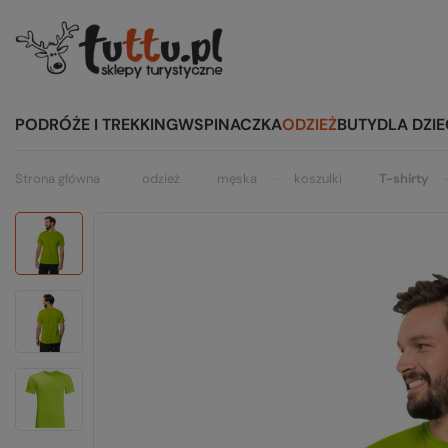
PODRÓŻE I TREKKING
WSPINACZKA
ODZIEŻ
BUTY
DLA DZIE
Strona główna
odzież
męska
koszulki
T-shirty