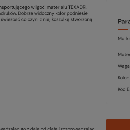
nsportującego wilgoć, materiału TEXADRI.
nadruków. Dobrze widoczny kolor podniesie
wieżość co czyni z niej koszulkę stworzoną
Par
Mark
Mater
Waga 
Kolor
Kod 
wadzając go z dala od ciała i rozprowadzając