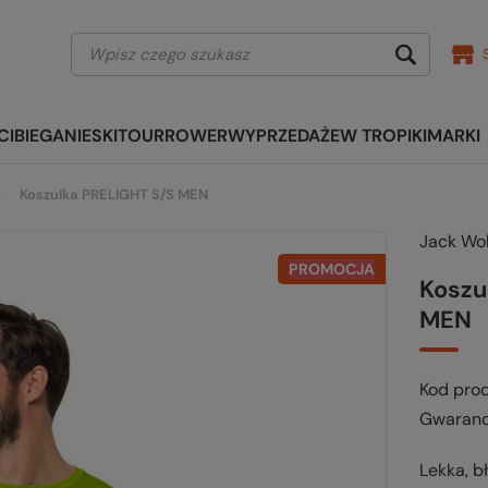
CI
BIEGANIE
SKITOUR
ROWER
WYPRZEDAŻE
W TROPIKI
MARKI
Koszulka PRELIGHT S/S MEN
Jack Wol
PROMOCJA
Koszu
MEN
Kod pro
Gwaranc
Lekka, b