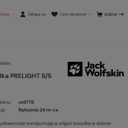
Sklepy
Zaloguj się
Listy zakupowe
0,00 zł
fskin
lka PRELIGHT S/S
duktu
ss9776
ja
Rękojmia 24 m-ce
łyskawicznie transportująca wilgoć koszulka w dobrze