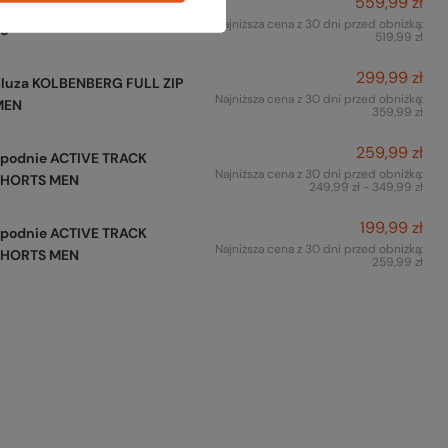
559,99 zł
Plecak PRELIGHT VENT
Najniższa cena z 30 dni przed obniżką:
25
519,99 zł
299,99 zł
Bluza KOLBENBERG FULL ZIP
Najniższa cena z 30 dni przed obniżką:
MEN
359,99 zł
259,99 zł
Spodnie ACTIVE TRACK
Najniższa cena z 30 dni przed obniżką:
SHORTS MEN
249,99 zł - 349,99 zł
199,99 zł
Spodnie ACTIVE TRACK
Najniższa cena z 30 dni przed obniżką:
SHORTS MEN
259,99 zł