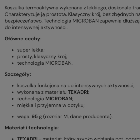
Koszulka termoaktywna wykonana z lekkiego, doskonale tra
Charakteryzuje ją prostota. Klasyczny krój, bez zbędnych 
bezpieczeństwo. Technologia MICROBAN zapewnia dłuższą ś
do intensywnej aktywności.
Główne cechy:
super lekka;
prosty, klasyczny krój;
technologia MICROBAN.
Szczegóły:
koszulka funkcjonalna do intensywnych aktywności;
wykonana z materiału
TEXADRI
;
technologia
MICROBAN
;
miękka i przyjemna w dotyku;
waga:
95 g
(rozmiar M, dane producenta).
Materiał i technologia:
TEXADRI
- materiał, który szybko wchłania pot, odpro