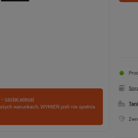
Pro
Spr
-
czytaj więcej
Tan
tych warunkach, WYMIEŃ jeśli nie spełnia
Zwr