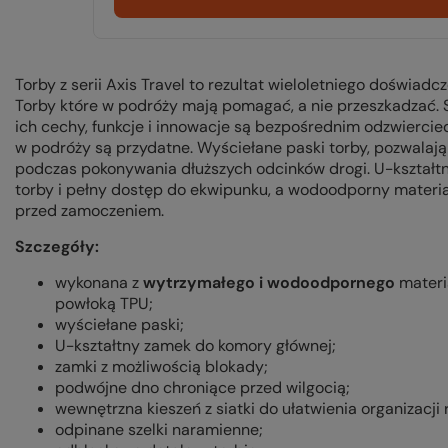
Torby z serii Axis Travel to rezultat wieloletniego doświadcz
Torby które w podróży mają pomagać, a nie przeszkadzać. 
ich cechy, funkcje i innowacje są bezpośrednim odzwiercie
w podróży są przydatne. Wyściełane paski torby, pozwalaj
podczas pokonywania dłuższych odcinków drogi. U-kształt
torby i pełny dostęp do ekwipunku, a wodoodporny materia
przed zamoczeniem.
Szczegóły:
wykonana z
wytrzymałego i wodoodpornego
materi
powłoką TPU;
wyściełane paski;
U-kształtny zamek do komory głównej;
zamki z możliwością blokady;
podwójne dno chroniące przed wilgocią;
wewnętrzna kieszeń z siatki do ułatwienia organizacji 
odpinane szelki naramienne;