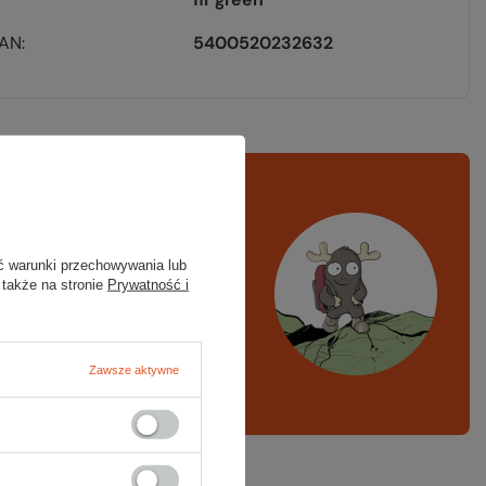
EAN
5400520232632
rawdź
czy masz
ystko
ć warunki przechowywania lub
 także na stronie
Prywatność i
azd w góry, kajak,
ng, narty
Zawsze aktywne
A LISTA SPRZĘTOWA