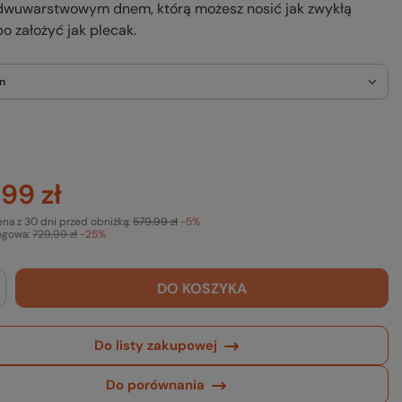
 dwuwarstwowym dnem, którą możesz nosić jak zwykłą
bo założyć jak plecak.
en
99 zł
ena z 30 dni przed obniżką:
579,99 zł
-5%
ogowa:
729,99 zł
-25%
DO KOSZYKA
Do listy zakupowej
Do porównania