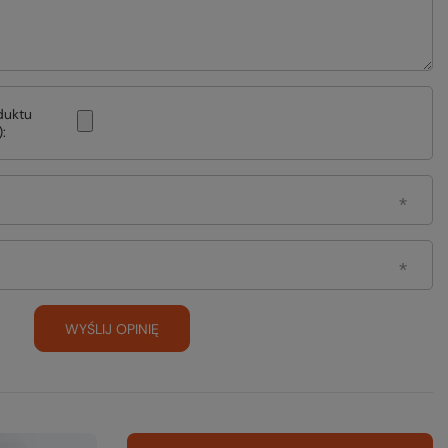
duktu
:
WYŚLIJ OPINIĘ