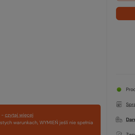
Pro
Spr
-
czytaj więcej
Dar
tych warunkach, WYMIEŃ jeśli nie spełnia
Zwr