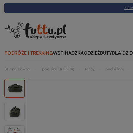
30 la
PODRÓŻE I TREKKING
WSPINACZKA
ODZIEŻ
BUTY
DLA DZIE
Strona główna
podróże i trekking
torby
podróżne