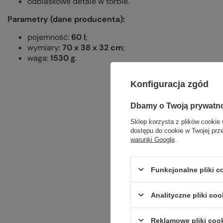
odblaskowe detale w torbie.
Parametry (dane producenta):
pojemność:
60 l
;
wymiary:
70 x 38 x 32 cm
;
waga:
1530 g
.
Konfiguracja zgód
Dbamy o Twoją prywatn
Sklep korzysta z plików cookie 
dostępu do cookie w Twojej prz
warunki Google
.
Funkcjonalne pliki 
Analityczne pliki coo
Reklamowe pliki coo