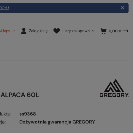
90zł !
Sklepy
Zaloguj się
Listy zakupowe
0,00 zł
 ALPACA 60L
duktu
ss9368
ja
Dożywotnia gwarancja GREGORY