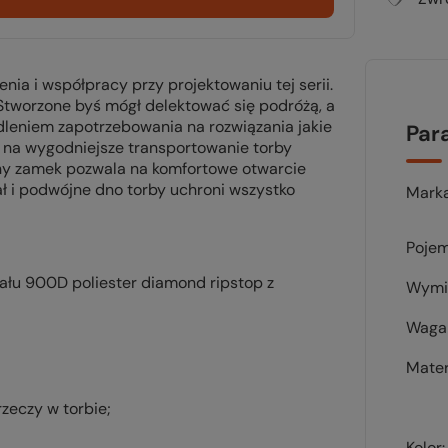
enia i współpracy przy projektowaniu tej serii.
Stworzone byś mógł delektować się podróżą, a
dleniem zapotrzebowania na rozwiązania jakie
Par
ą na wygodniejsze transportowanie torby
ny zamek pozwala na komfortowe otwarcie
ł i podwójne dno torby uchroni wszystko
Mark
Pojem
ału 900D poliester diamond ripstop z
Wymi
Waga 
Mater
rzeczy w torbie;
Kolor