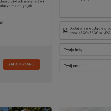
odność użytych materiałów i
służyć tak długo jak
UE
Dodaj własne zdjęcie pro
(max 4500x3500px, JPG)
Twoje imię
ZADAJ PYTANIE
Twój email