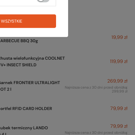
też na to:
 WSZYSTKIE
uszona wołownia BEEF JERKY
19,99 zł
BARBECUE BBQ 30g
Chusta wielofunkcyjna COOLNET
119,99 zł
V+ INSECT SHIELD
269,99 zł
Garnek FRONTIER ULTRALIGHT
Najniższa cena z 30 dni przed obniżką:
OT 2 l
299,99 zł
79,99 zł
ortfel RFID CARD HOLDER
79,99 zł
Kubek termiczny LANDO
Najniższa cena z 30 dni przed obniżką:
,4 L