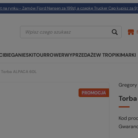
t na rynku - Zamów Fjord Nansen za 199zł, a czapkę Trucker Cap kupisz za 9,
CI
BIEGANIE
SKITOUR
ROWER
WYPRZEDAŻE
W TROPIKI
MARKI
Torba ALPACA 60L
Gregory
PROMOCJA
Torba
Kod pro
Gwaranc