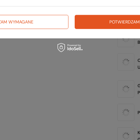
Zerknij 
ZAM WYMAGANE
POTWIERDZAM
S
U
P
P
0