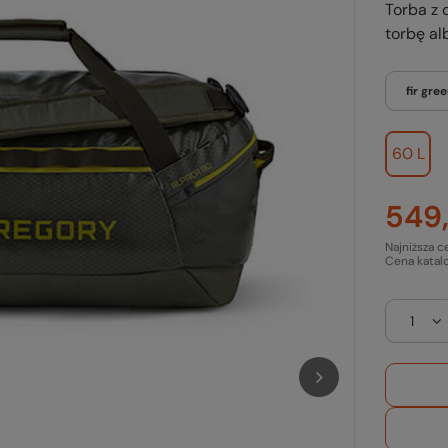
Torba z
torbę al
fir gre
60 L
549,
Najniższa c
Cena katal