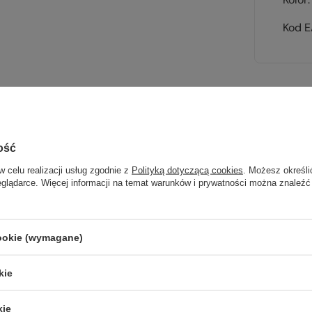
Kod 
Sp
ość
wsz
w celu realizacji usług zgodnie z
Polityką dotyczącą cookies
. Możesz określi
eglądarce. Więcej informacji na temat warunków i prywatności można znaleźć
na wyj
trekki
cookie (wymagane)
TWOJ
kie
kie