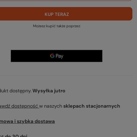
KUP TERAZ
Możesz kupić także poprzez:
dukt dostępny
Wysyłka
jutro
awdź dostępność
w naszych
sklepach stacjonarnych
mowa i szybka dostawa
ot
do
30
dni