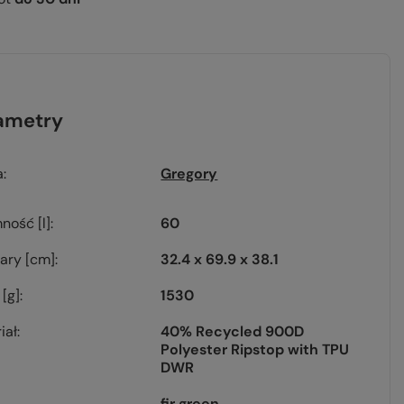
ametry
a
Gregory
ność [l]
60
ary [cm]
32.4 x 69.9 x 38.1
[g]
1530
iał
40% Recycled 900D
Polyester Ripstop with TPU
DWR
fir green