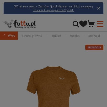
30 lat na rynku - Zamów Fjord Nansen za 199zł, a czapkę
Trucker Cap kupisz za 9,90zł !
Wróć
Strona główna
odzież
męska
koszulki
PROMOCJA