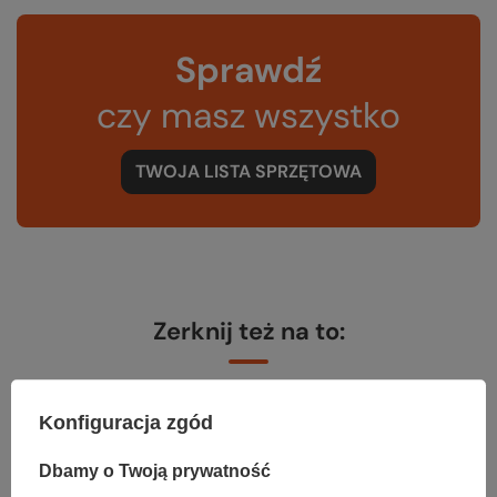
Sprawdź
czy masz wszystko
TWOJA LISTA SPRZĘTOWA
Zerknij też na to:
Konfiguracja zgód
Preparat do prania bielizny ACTIVE WASH
69,99 zł
Dbamy o Twoją prywatność