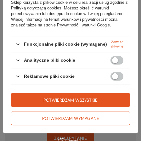
Sklep korzysta z plików cookie w celu realizacji usług zgodnie z
Polityką dotyczącą cookies
. Możesz określić warunki
przechowywania lub dostępu do cookie w Twojej przeglądarce.
Więcej informacji na temat warunków i prywatności można
znaleźć także na stronie
Prywatność i warunki Google
.
Gwarancja
Zawsze
Funkcjonalne pliki cookie (wymagane)
aktywne
RĘKOJMIA 24 M-CE
Na sprzedawane produkty udzielana jest 24-miesięczna rękojmia na
podstawie ustawy z dnia 30 maja 2014r. o prawach konsumenta.
Analityczne pliki cookie
PODMIOT ODPOWIEDZIALNY ZA TEN PRODUKT NA TERENIE UE
Ober Alp S.p.A.-A.G.
Więcej
Reklamowe pliki cookie
POTWIERDZAM WSZYSTKIE
Potrzebujesz pomocy? Masz pytania?
Zadaj pytanie a my odpowiemy niezwłocznie, najciekawsze pytania i
POTWIERDZAM WYMAGANE
odpowiedzi publikując dla innych.
ZADAJ PYTANIE