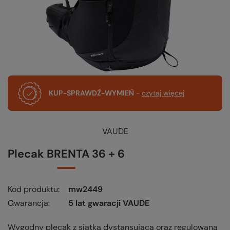
KUP-SPRAWDŹ-WYMIEŃ
-
czytaj więcej
VAUDE
Plecak BRENTA 36 + 6
Kod produktu
mw2449
Gwarancja
5 lat gwaracji VAUDE
Wygodny plecak z siatką dystansującą oraz regulowaną