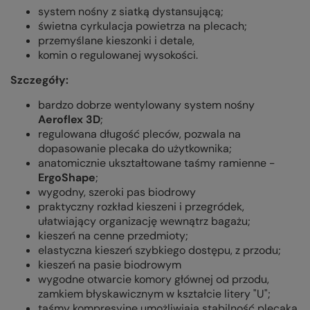
system nośny z siatką dystansującą;
świetna cyrkulacja powietrza na plecach;
przemyślane kieszonki i detale,
komin o regulowanej wysokości.
Szczegóły:
bardzo dobrze wentylowany system nośny
Aeroflex 3D
;
regulowana długość pleców, pozwala na
dopasowanie plecaka do użytkownika;
anatomicznie ukształtowane taśmy ramienne -
ErgoShape
;
wygodny, szeroki pas biodrowy
praktyczny rozkład kieszeni i przegródek,
ułatwiający organizację wewnątrz bagażu;
kieszeń na cenne przedmioty;
elastyczna kieszeń szybkiego dostępu, z przodu;
kieszeń na pasie biodrowym
wygodne otwarcie komory głównej od przodu,
zamkiem błyskawicznym w kształcie litery "U";
taśmy kompresyjne umożliwiają stabilność plecaka