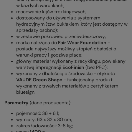
w każdych warunkach;
mocowanie kijów trekkingowych;
dostosowany do używania z systemem
hydracyjnym (tzw. bukłakiem, który jest dostępny w
sprzedaży osobno);
w zestawie pokrowiec przeciwdeszczowy;
marka należąca do
Fair Wear Foundation
-
posiada najwyższy możliwy stopień dbałości o
warunki pracy i godziwe płace;
główny materiał wykonany z recyklingu, powlekany
warstwą impregnacji
EcoFinish
(bez PFC);
wykonany z dbałością o środowisko - etykieta
VAUDE Green Shape
- funkcjonalny produkt
wykonany z trwałych materiałów z certyfikatem
bluesign.
Parametry
(dane producenta):
pojemność: 36 + 6 l;
wymiary: 63 x 32 x 30 cm;
zakres ładowności: 3-8 kg;
waga:
1400 g
.