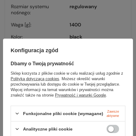
Rozmiar systemu
regulowany
nośnego
Waga [g]
1400
Kolor
black
Konfiguracja zgód
Dbamy o Twoją prywatność
Sklep korzysta z plików cookie w celu realizacji usług zgodnie z
Sprawdź
Polityką dotyczącą cookies
. Możesz określić warunki
przechowywania lub dostępu do cookie w Twojej przeglądarce.
czy masz wszystko
Więcej informacji na temat warunków i prywatności można
znaleźć także na stronie
Prywatność i warunki Google
.
TWOJA LISTA SPRZĘTOWA
Zawsze
Funkcjonalne pliki cookie (wymagane)
aktywne
Analityczne pliki cookie