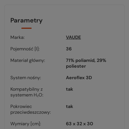
Parametry
Marka
VAUDE
Pojemność [l]
36
Materiał główny
71% poliamid, 29%
poliester
System nośny
Aeroflex 3D
Kompatybilny z
tak
systemem H₂O
Pokrowiec
tak
przeciwdeszczowy
Wymiary [cm]
63 x 32 x 30