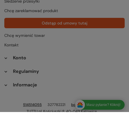
Śledzenie przesyłki
Chcę zareklamować produkt
Odstąp od umowy tutaj
Chcę wymienić towar
Kontakt
Konto
Regulaminy
Informacje
514514055
327782221
bok@tuttu.pl
Masz pytanie? Kliknij!
TUTTU.pl
,
Kościuszki 8
,
40-049
Katowice