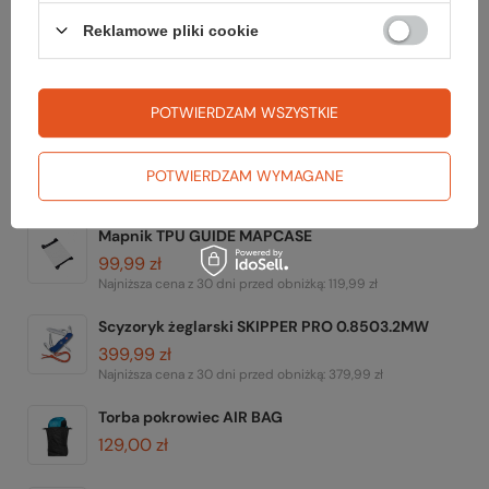
Reklamowe pliki cookie
Zerknij też na to:
POTWIERDZAM WSZYSTKIE
Butelka trytanowa VIKING TRITAN BOTTLE 650 ml
POTWIERDZAM WYMAGANE
69,99 zł
Mapnik TPU GUIDE MAPCASE
99,99 zł
Najniższa cena z 30 dni przed obniżką:
119,99 zł
Scyzoryk żeglarski SKIPPER PRO 0.8503.2MW
399,99 zł
Najniższa cena z 30 dni przed obniżką:
379,99 zł
Torba pokrowiec AIR BAG
129,00 zł