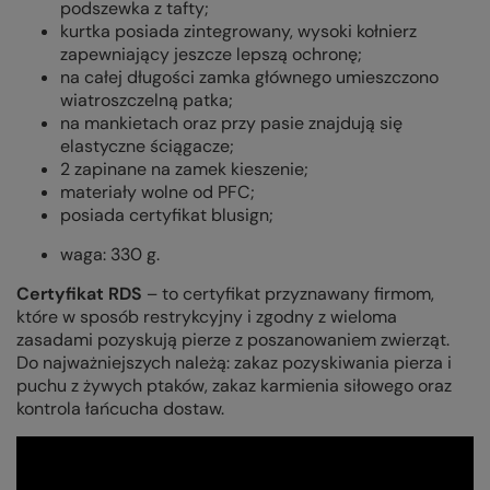
podszewka z tafty;
kurtka posiada zintegrowany, wysoki kołnierz
zapewniający jeszcze lepszą ochronę;
na całej długości zamka głównego umieszczono
wiatroszczelną patka;
na mankietach oraz przy pasie znajdują się
elastyczne ściągacze;
2 zapinane na zamek kieszenie;
materiały wolne od PFC;
posiada certyfikat blusign;
waga: 330 g.
Certyfikat RDS
– to certyfikat przyznawany firmom,
które w sposób restrykcyjny i zgodny z wieloma
zasadami pozyskują pierze z poszanowaniem zwierząt.
Do najważniejszych należą: zakaz pozyskiwania pierza i
puchu z żywych ptaków, zakaz karmienia siłowego oraz
kontrola łańcucha dostaw.