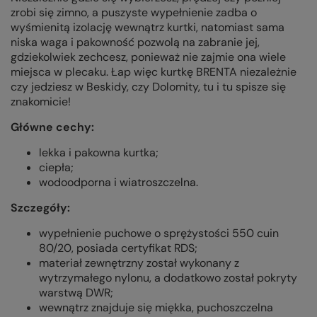
zrobi się zimno, a puszyste wypełnienie zadba o
wyśmienitą izolację wewnątrz kurtki, natomiast sama
niska waga i pakowność pozwolą na zabranie jej,
gdziekolwiek zechcesz, ponieważ nie zajmie ona wiele
miejsca w plecaku. Łap więc kurtkę BRENTA niezależnie
czy jedziesz w Beskidy, czy Dolomity, tu i tu spisze się
znakomicie!
Główne cechy:
lekka i pakowna kurtka;
ciepła;
wodoodporna i wiatroszczelna.
Szczegóły:
wypełnienie puchowe o sprężystości 550 cuin
80/20, posiada certyfikat RDS;
materiał zewnętrzny został wykonany z
wytrzymałego nylonu, a dodatkowo został pokryty
warstwą DWR;
wewnątrz znajduje się miękka, puchoszczelna