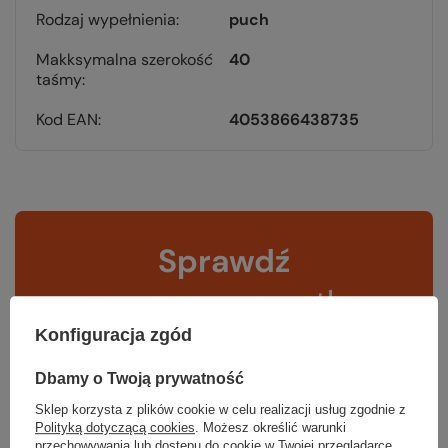
Rodzaj wypełnienia
puch
Makksymalna szerokość
40
taśmy
Kod EAN
4053866438735
Sprawdź
czy masz wszystko
Konfiguracja zgód
TWOJA LISTA SPRZĘTOWA
Dbamy o Twoją prywatność
Sklep korzysta z plików cookie w celu realizacji usług zgodnie z
Polityką dotyczącą cookies
. Możesz określić warunki
przechowywania lub dostępu do cookie w Twojej przeglądarce.