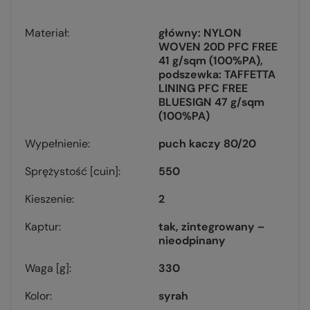
Materiał
główny: NYLON
WOVEN 20D PFC FREE
41 g/sqm (100%PA)
podszewka: TAFFETTA
LINING PFC FREE
BLUESIGN 47 g/sqm
(100%PA)
Wypełnienie
puch kaczy 80/20
Sprężystość [cuin]
550
Kieszenie
2
Kaptur
tak, zintegrowany –
nieodpinany
Waga [g]
330
Kolor
syrah