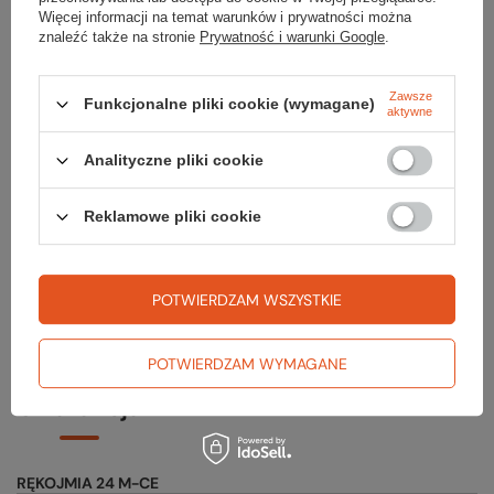
Więcej informacji na temat warunków i prywatności można
znaleźć także na stronie
Prywatność i warunki Google
.
Zerknij też na to:
Zawsze
Funkcjonalne pliki cookie (wymagane)
aktywne
Czapka ZIBO
Analityczne pliki cookie
59,99 zł
Najniższa cena z 30 dni przed obniżką:
79,99 zł
Reklamowe pliki cookie
Rękawice STORM GLOVES WOMEN
259,99 zł
POTWIERDZAM WSZYSTKIE
POTWIERDZAM WYMAGANE
Gwarancja
RĘKOJMIA 24 M-CE