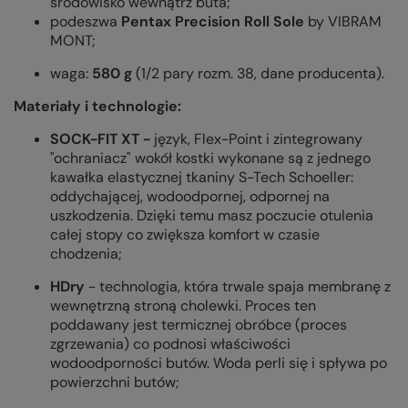
środowisko wewnątrz buta;
podeszwa
Pentax Precision Roll Sole
by VIBRAM
MONT
;
waga:
580
g
(1/2 pary rozm. 38, dane producenta).
Materiały i technologie:
SOCK-FIT XT -
język, Flex-Point i zintegrowany
"ochraniacz" wokół kostki wykonane są z jednego
kawałka elastycznej tkaniny S-Tech Schoeller:
oddychającej, wodoodpornej, odpornej na
uszkodzenia. Dzięki temu masz poczucie otulenia
całej stopy co zwiększa komfort w czasie
chodzenia;
HDry
- technologia, która trwale spaja membranę z
wewnętrzną stroną cholewki. Proces ten
poddawany jest termicznej obróbce (proces
zgrzewania) co podnosi właściwości
wodoodporności butów. Woda perli się i spływa po
powierzchni butów;