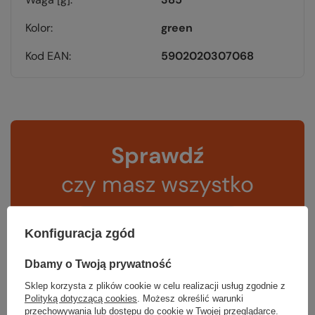
Kolor
green
Kod EAN
5902020307068
Sprawdź
czy masz wszystko
TWOJA LISTA SPRZĘTOWA
Konfiguracja zgód
Dbamy o Twoją prywatność
Sklep korzysta z plików cookie w celu realizacji usług zgodnie z
Polityką dotyczącą cookies
. Możesz określić warunki
przechowywania lub dostępu do cookie w Twojej przeglądarce.