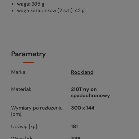
waga: 385 g;
waga karabinków (2 szt.): 42 g.
Parametry
Marka
Rockland
Materiał
210T nylon
spadochronowy
Wymiary po rozłożeniu
300 x 144
[cm]
Udźwig [kg]
181
Waga [g]
385