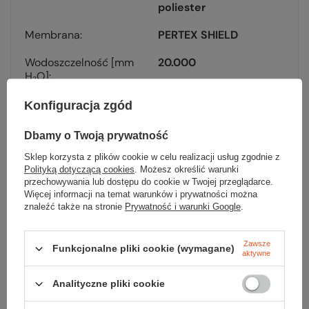
poliester
Membrana
PERTEX SHIELD
Wodoszczelność [mm
20.000
H₂O]
Oddychalność [g/m²/24
25.000
Konfiguracja zgód
h]
Dbamy o Twoją prywatność
Ilość kieszeni
0
Sklep korzysta z plików cookie w celu realizacji usług zgodnie z
Polityką dotyczącą cookies
. Możesz określić warunki
Szelki
nie
przechowywania lub dostępu do cookie w Twojej przeglądarce.
Więcej informacji na temat warunków i prywatności można
Waga [g]
267
znaleźć także na stronie
Prywatność i warunki Google
.
Kolor
black
Zawsze
Funkcjonalne pliki cookie (wymagane)
aktywne
Analityczne pliki cookie