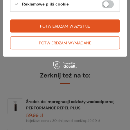
Sprawdź
Reklamowe pliki cookie
czy masz wszystko
POTWIERDZAM WSZYSTKIE
TWOJA LISTA SPRZĘTOWA
POTWIERDZAM WYMAGANE
Zerknij też na to:
Środek do impregnacji odzieży wodoodpornej
PERFORMANCE REPEL PLUS
59,99 zł
Najniższa cena z 30 dni przed obniżką:
49,99 zł