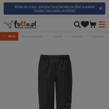
30 lat na rynku - Zamów Fjord Nansen za 199zł, a czapkę
Trucker Cap kupisz za 9,90zł !
Wróć
Strona główna
odzież
damska
spodnie