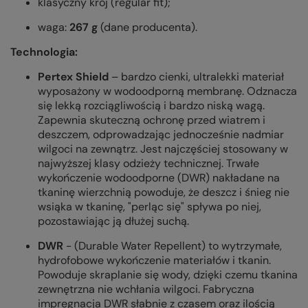
klasyczny krój (regular fit);
waga:
267 g
(dane producenta).
Technologia:
Pertex Shield
– bardzo cienki, ultralekki materiał
wyposażony w wodoodporną membranę. Odznacza
się lekką rozciągliwością i bardzo niską wagą.
Zapewnia skuteczną ochronę przed wiatrem i
deszczem, odprowadzając jednocześnie nadmiar
wilgoci na zewnątrz. Jest najczęściej stosowany w
najwyższej klasy odzieży technicznej. Trwałe
wykończenie wodoodporne (DWR) nakładane na
tkaninę wierzchnią powoduje, że deszcz i śnieg nie
wsiąka w tkaninę, "perląc się" spływa po niej,
pozostawiając ją dłużej suchą.
DWR
- (Durable Water Repellent) to wytrzymałe,
hydrofobowe wykończenie materiałów i tkanin.
Powoduje skraplanie się wody, dzięki czemu tkanina
zewnętrzna nie wchłania wilgoci. Fabryczna
impregnacja DWR słabnie z czasem oraz ilością