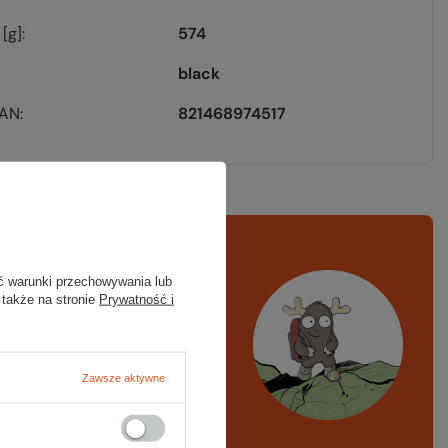
[g]
574
black
EAN
821468974517
rawdź
czy masz
ć warunki przechowywania lub
ystko
 także na stronie
Prywatność i
azd w góry, kajak,
ng, narty
Zawsze aktywne
A LISTA SPRZĘTOWA