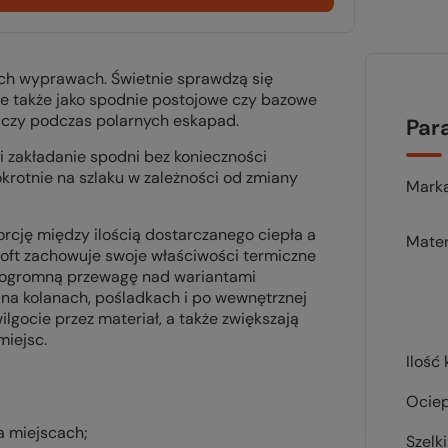
ch wyprawach. Świetnie sprawdzą się
e także jako spodnie postojowe czy bazowe
 czy podczas polarnych eskapad.
Par
i zakładanie spodni bez konieczności
krotnie na szlaku w zależności od zmiany
Mark
cję między ilością dostarczanego ciepła a
Mater
aloft zachowuje swoje właściwości termiczne
 ogromną przewagę nad wariantami
a kolanach, pośladkach i po wewnętrznej
lgocie przez materiał, a także zwiększają
miejsc.
Ilość 
Ociep
a miejscach;
Szelki