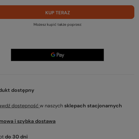
KUP TERAZ
Możesz kupić także poprzez:
dukt dostępny
awdź dostępność
w naszych
sklepach stacjonarnych
mowa i szybka dostawa
ot
do
30
dni