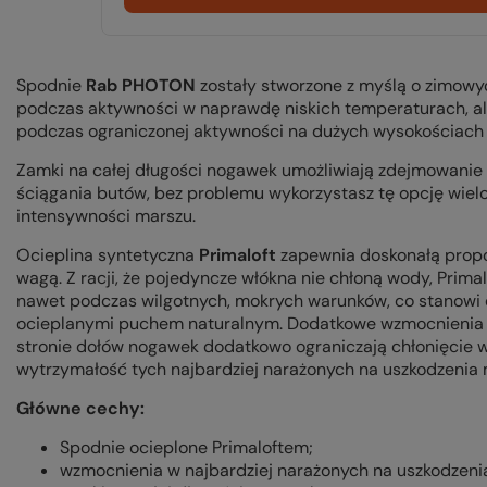
Spodnie
Rab PHOTON
zostały stworzone z myślą o zimowy
podczas aktywności w naprawdę niskich temperaturach, al
podczas ograniczonej aktywności na dużych wysokościach
Zamki na całej długości nogawek umożliwiają zdejmowanie 
ściągania butów, bez problemu wykorzystasz tę opcję wielo
intensywności marszu.
Ocieplina syntetyczna
Primaloft
zapewnia doskonałą propor
wagą. Z racji, że pojedyncze włókna nie chłoną wody, Prim
nawet podczas wilgotnych, mokrych warunków, co stanowi
ocieplanymi puchem naturalnym. Dodatkowe wzmocnienia n
stronie dołów nogawek dodatkowo ograniczają chłonięcie wi
wytrzymałość tych najbardziej narażonych na uszkodzenia 
Główne cechy:
Spodnie ocieplone Primaloftem;
wzmocnienia w najbardziej narażonych na uszkodzeni