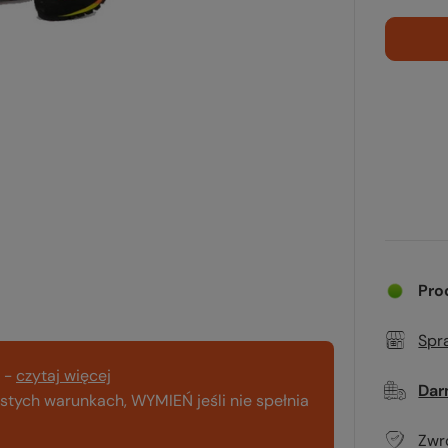
Pro
Spr
-
czytaj więcej
Dar
tych warunkach, WYMIEŃ jeśli nie spełnia
Zwr