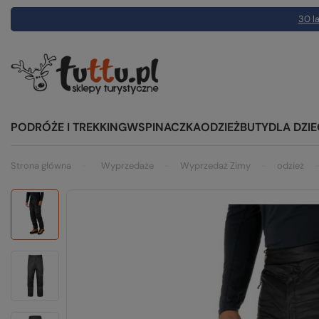
30 la
PODRÓŻE I TREKKING
WSPINACZKA
ODZIEŻ
BUTY
DLA DZIE
Strona główna
Wyprzedaże
Wyprzedaż Zimy
odzież