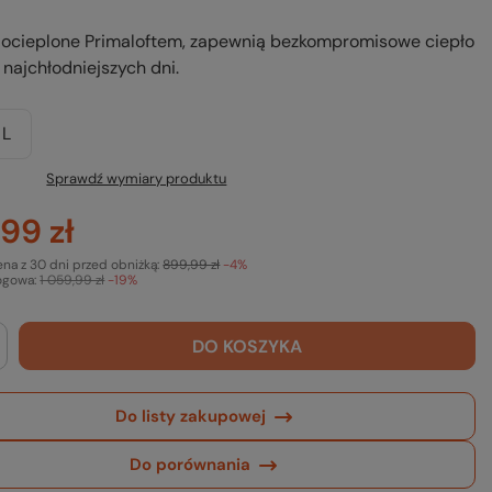
 ocieplone Primaloftem, zapewnią bezkompromisowe ciepło
najchłodniejszych dni.
L
Sprawdź wymiary produktu
99 zł
ena z 30 dni przed obniżką:
899,99 zł
-4%
ogowa:
1 059,99 zł
-19%
DO KOSZYKA
Do listy zakupowej
Do porównania