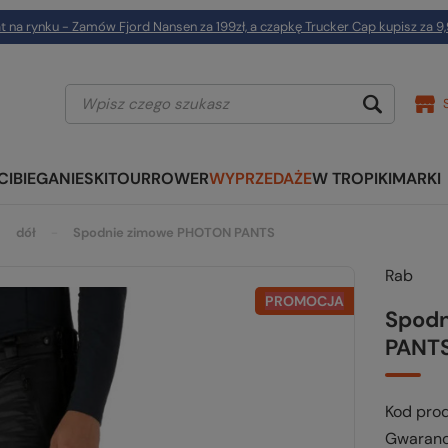
t na rynku - Zamów Fjord Nansen za 199zł, a czapkę Trucker Cap kupisz za 9,
CI
BIEGANIE
SKITOUR
ROWER
WYPRZEDAŻE
W TROPIKI
MARKI
dół
Spodnie zimowe PHOTON PANTS
Rab
PROMOCJA
Spod
PANT
Kod pro
Gwaranc