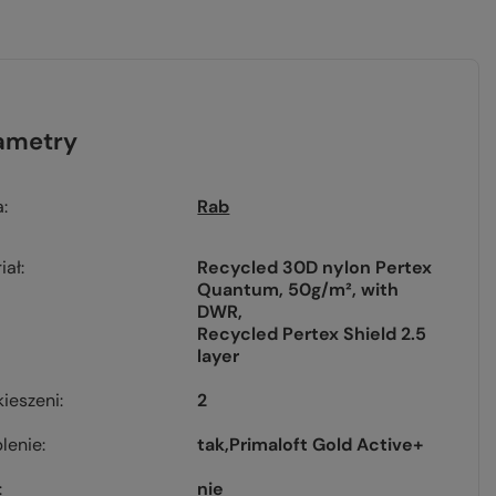
ametry
a
Rab
iał
Recycled 30D nylon Pertex
Quantum, 50g/m², with
DWR
Recycled Pertex Shield 2.5
layer
kieszeni
2
lenie
tak
Primaloft Gold Active+
nie