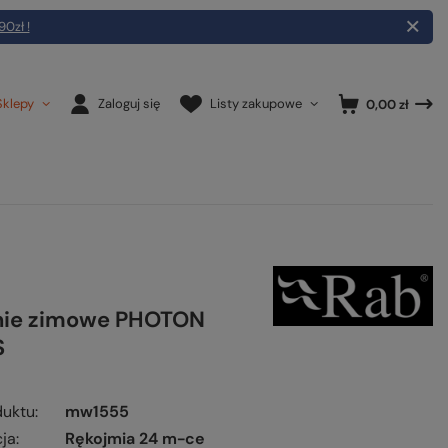
90zł !
Sklepy
Zaloguj się
Listy zakupowe
0,00 zł
nie zimowe PHOTON
S
duktu
mw1555
ja
Rękojmia 24 m-ce