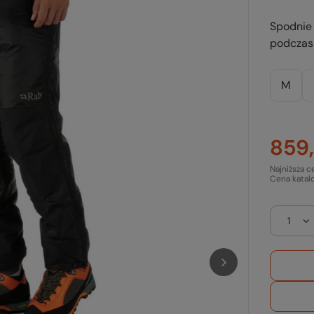
Spodnie
podczas 
M
859,
Najniższa c
Cena katal