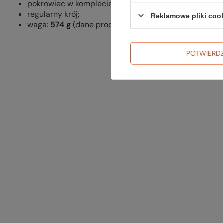
pokrowiec w komplecie;
regularny krój;
Reklamowe pliki coo
waga:
574 g
(dane producenta).
POTWIERD