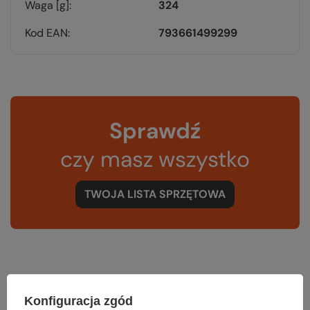
Waga [g]
324
Kod EAN
793661499299
Sprawdź
czy masz wszystko
TWOJA LISTA SPRZĘTOWA
Zerknij też na to:
Konfiguracja zgód