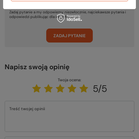
Potrzebujesz pomocy? Masz pytania?
Zadaj pytanie a my odpowiemy niezwłocznie, najciekawsze pytania i
odpowiedzi publikując dla innych.
ZADAJ PYTANIE
Napisz swoją opinię
Twoja ocena:
5/5
Treść twojej opinii