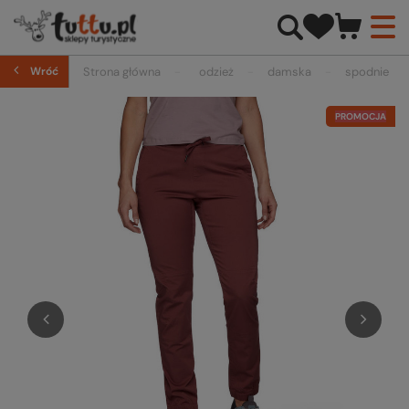
Wróć
Strona główna
odzież
damska
spodnie
PROMOCJA