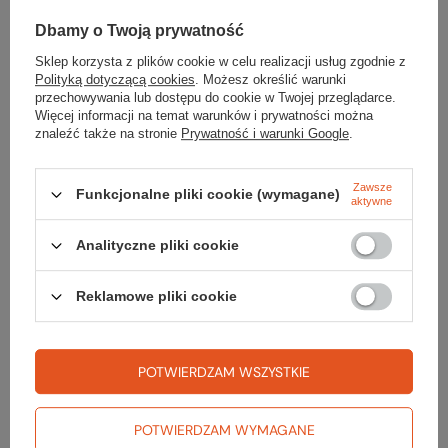
Dbamy o Twoją prywatność
Sklep korzysta z plików cookie w celu realizacji usług zgodnie z
Preparat do prania bielizny ACTIVE WASH
Polityką dotyczącą cookies
. Możesz określić warunki
69,99 zł
przechowywania lub dostępu do cookie w Twojej przeglądarce.
Więcej informacji na temat warunków i prywatności można
znaleźć także na stronie
Prywatność i warunki Google
.
Zawsze
Funkcjonalne pliki cookie (wymagane)
aktywne
Gwarancja
Analityczne pliki cookie
RĘKOJMIA 24 M-CE
Reklamowe pliki cookie
Na sprzedawane produkty udzielana jest 24-miesięczna rękojmia na
podstawie ustawy z dnia 30 maja 2014r. o prawach konsumenta.
PODMIOT ODPOWIEDZIALNY ZA TEN PRODUKT NA TERENIE UE
Black Diamond Equipment Europe GmbH
Więcej
POTWIERDZAM WSZYSTKIE
POTWIERDZAM WYMAGANE