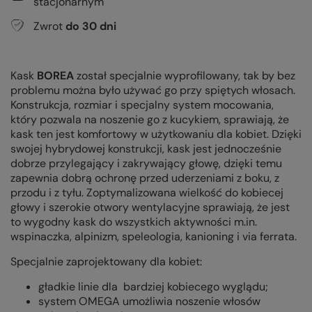
stacjonarnym
Zwrot
do
30
dni
Kask
BOREA
został specjalnie wyprofilowany, tak by bez
problemu można było używać go przy spiętych włosach.
Konstrukcja, rozmiar i specjalny system mocowania,
który pozwala na noszenie go z kucykiem, sprawiają, że
kask ten jest komfortowy w użytkowaniu dla kobiet. Dzięki
swojej hybrydowej konstrukcji, kask jest jednocześnie
dobrze przylegający i zakrywający głowę, dzięki temu
zapewnia dobrą ochronę przed uderzeniami z boku, z
przodu i z tyłu. Zoptymalizowana wielkość do kobiecej
głowy i szerokie otwory wentylacyjne sprawiają, że jest
to wygodny kask do wszystkich aktywności
m.in.
wspinaczka, alpinizm, speleologia, kanioning i via ferrata.
Specjalnie zaprojektowany dla kobiet:
gładkie linie dla bardziej kobiecego wyglądu;
system OMEGA umożliwia noszenie włosów