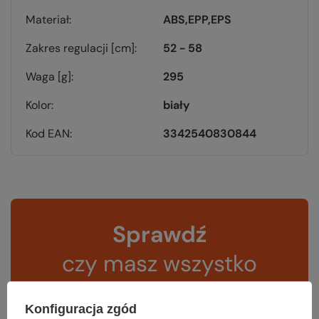
Materiał
ABS
EPP
EPS
Zakres regulacji [cm]
52 - 58
Waga [g]
295
Kolor
biały
Kod EAN
3342540830844
Sprawdź
czy masz wszystko
TWOJA LISTA SPRZĘTOWA
Konfiguracja zgód