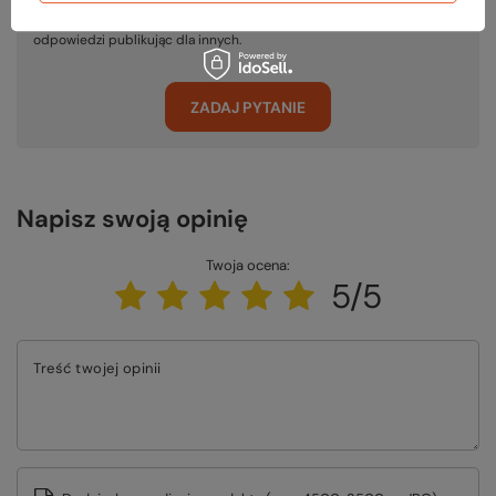
Zadaj pytanie a my odpowiemy niezwłocznie, najciekawsze pytania i
odpowiedzi publikując dla innych.
ZADAJ PYTANIE
Napisz swoją opinię
Twoja ocena:
5/5
Treść twojej opinii