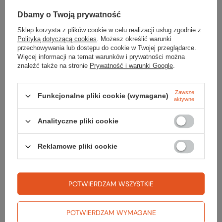
Dbamy o Twoją prywatność
Sklep korzysta z plików cookie w celu realizacji usług zgodnie z
Polityką dotyczącą cookies
. Możesz określić warunki
przechowywania lub dostępu do cookie w Twojej przeglądarce.
Gwarancja
Więcej informacji na temat warunków i prywatności można
znaleźć także na stronie
Prywatność i warunki Google
.
3 LATA GWARANCJI PETZL
Zawsze
Funkcjonalne pliki cookie (wymagane)
Dotyczy wszelkich wad materiałowych i produkcyjnych.
aktywne
Gwarancji nie podlegają produkty: noszące cechy
normalnego zużycia, zardzewiałe, przerabiane i
Analityczne pliki cookie
modyfikowane, nieprawidłowo przechowywane,
uszkodzone w wyniku wypadków, zaniedbań i
zastosowań niezgodnych z przeznaczeniem.
Reklamowe pliki cookie
PODMIOT ODPOWIEDZIALNY ZA TEN PRODUKT NA TERENIE UE
Petzl International
Więcej
POTWIERDZAM WSZYSTKIE
POTWIERDZAM WYMAGANE
Potrzebujesz pomocy? Masz pytania?