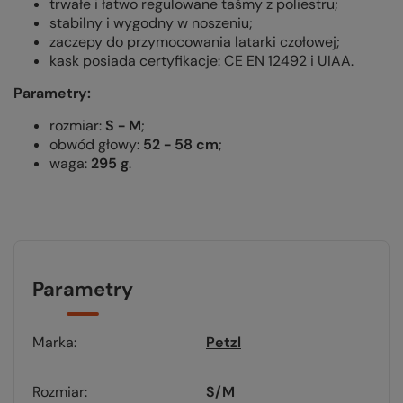
trwałe i łatwo regulowane taśmy z poliestru;
stabilny i wygodny w noszeniu;
zaczepy do przymocowania latarki czołowej;
kask posiada certyfikacje: CE EN 12492 i UIAA.
Parametry:
rozmiar:
S - M
;
obwód głowy:
52 - 58 cm
;
waga:
295 g
.
Parametry
Marka
Petzl
Rozmiar
S/M