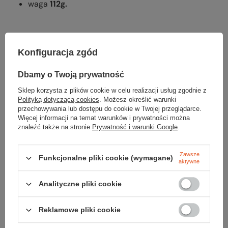
waga
112g.
Konfiguracja zgód
Dbamy o Twoją prywatność
Parametry
Sklep korzysta z plików cookie w celu realizacji usług zgodnie z
Polityką dotyczącą cookies
. Możesz określić warunki
przechowywania lub dostępu do cookie w Twojej przeglądarce.
Więcej informacji na temat warunków i prywatności można
Marka
Black Diamond
znaleźć także na stronie
Prywatność i warunki Google
.
Waga [g]
112
Zawsze
Funkcjonalne pliki cookie (wymagane)
aktywne
Kod EAN
793661009900
Analityczne pliki cookie
Reklamowe pliki cookie