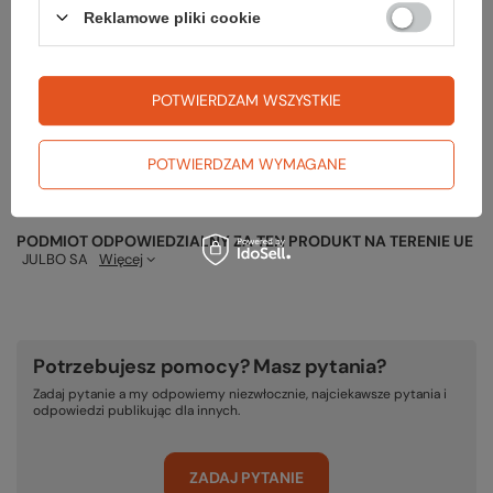
Reklamowe pliki cookie
Gwarancja
POTWIERDZAM WSZYSTKIE
POTWIERDZAM WYMAGANE
RĘKOJMIA 24 M-CE
Na sprzedawane produkty udzielana jest 24-miesięczna rękojmia na
podstawie ustawy z dnia 30 maja 2014r. o prawach konsumenta.
PODMIOT ODPOWIEDZIALNY ZA TEN PRODUKT NA TERENIE UE
JULBO SA
Więcej
Potrzebujesz pomocy? Masz pytania?
Zadaj pytanie a my odpowiemy niezwłocznie, najciekawsze pytania i
odpowiedzi publikując dla innych.
ZADAJ PYTANIE