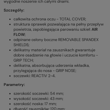
wygodne noszenie ich całymi dnami.
Szczegóły:
całkowita ochrona oczu - TOTAL COVER;
struktura oprawek pozwalająca na pełny przepływ
powietrza, zapobiegająca parowaniu szkieł:
AIR
FLOW
;
odpinane osłony boczne REMOVABLE SPANDEX
SHIELDS;
delikatny materiał na zausznikach gwarantuje
dobre osadzenie na głowie i uczucie komfortu -
GRIP TECH;
delikatna, absorbująca uderzenia wkładka,
przylegająca do nosa - GRIP NOSE;
soczewki: REACTIV 2-4.
Parametry:
szerokość soczewki: 54 mm;
wysokość soczewki: 43 mm;
szerokość noska: 17 mm;
długość zauszników: 120 mm;