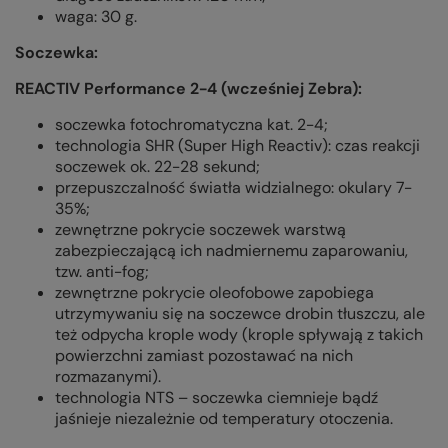
waga: 30 g.
Soczewka:
REACTIV Performance 2-4 (wcześniej Zebra):
soczewka fotochromatyczna kat. 2-4;
technologia SHR (Super High Reactiv): czas reakcji
soczewek ok. 22-28 sekund;
przepuszczalność światła widzialnego: okulary 7-
35%;
zewnętrzne pokrycie soczewek warstwą
zabezpieczającą ich nadmiernemu zaparowaniu,
tzw. anti-fog;
zewnętrzne pokrycie oleofobowe zapobiega
utrzymywaniu się na soczewce drobin tłuszczu, ale
też odpycha krople wody (krople spływają z takich
powierzchni zamiast pozostawać na nich
rozmazanymi).
technologia NTS – soczewka ciemnieje bądź
jaśnieje niezależnie od temperatury otoczenia.