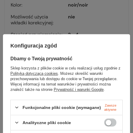
Kolor
noir/noir
Możliwość użycia
nie
wkładki korekcyjnej
Stopień przyciemnienia
2 - 4
Konfiguracja zgód
Kod EAN
3660576188938
Dbamy o Twoją prywatność
Sklep korzysta z plików cookie w celu realizacji usług zgodnie z
Polityką dotyczącą cookies
. Możesz określić warunki
przechowywania lub dostępu do cookie w Twojej przeglądarce.
Więcej informacji na temat warunków i prywatności można
Sprawdź
znaleźć także na stronie
Prywatność i warunki Google
.
czy masz wszystko
Zawsze
Funkcjonalne pliki cookie (wymagane)
aktywne
TWOJA LISTA SPRZĘTOWA
Analityczne pliki cookie