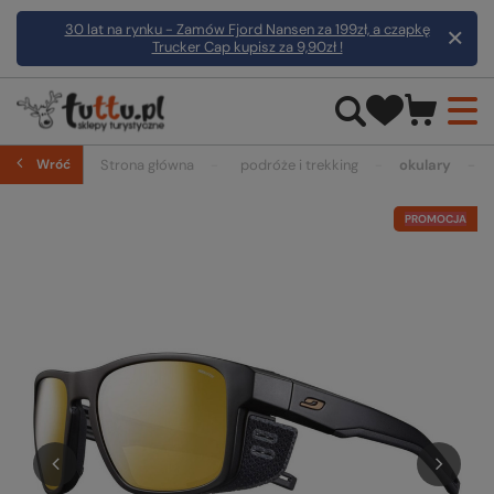
30 lat na rynku - Zamów Fjord Nansen za 199zł, a czapkę
Trucker Cap kupisz za 9,90zł !
Wróć
Strona główna
podróże i trekking
okulary
PROMOCJA