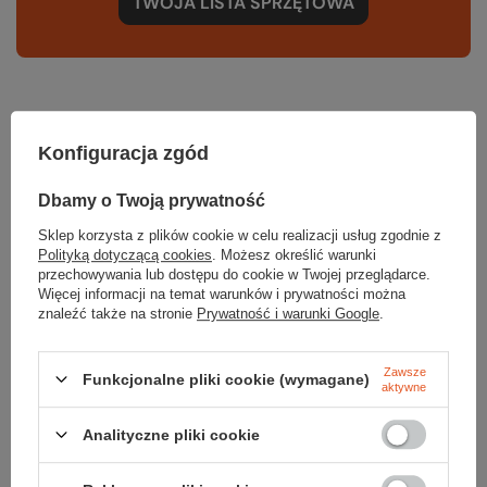
TWOJA LISTA SPRZĘTOWA
Konfiguracja zgód
Gwarancja
Dbamy o Twoją prywatność
RĘKOJMIA 24 M-CE
Sklep korzysta z plików cookie w celu realizacji usług zgodnie z
Na sprzedawane produkty udzielana jest 24-miesięczna rękojmia na
Polityką dotyczącą cookies
. Możesz określić warunki
podstawie ustawy z dnia 30 maja 2014r. o prawach konsumenta.
przechowywania lub dostępu do cookie w Twojej przeglądarce.
Więcej informacji na temat warunków i prywatności można
PODMIOT ODPOWIEDZIALNY ZA TEN PRODUKT NA TERENIE UE
znaleźć także na stronie
Prywatność i warunki Google
.
RP Climbing s. r. o.
Więcej
Zawsze
Funkcjonalne pliki cookie (wymagane)
aktywne
Potrzebujesz pomocy? Masz pytania?
Analityczne pliki cookie
Zadaj pytanie a my odpowiemy niezwłocznie, najciekawsze pytania i
odpowiedzi publikując dla innych.