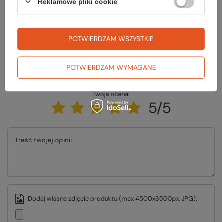
Reklamowe pliki cookie
ZADAJ PYTANIE
POTWIERDZAM WSZYSTKIE
POTWIERDZAM WYMAGANE
Napisz swoją opinię
Twoja ocena:
5/5
Treść twojej opinii
Dodaj własne zdjęcie produktu (max 4500x3500px, JPG):