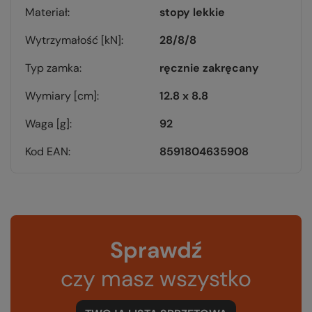
Materiał
stopy lekkie
Wytrzymałość [kN]
28/8/8
Typ zamka
ręcznie zakręcany
Wymiary [cm]
12.8 x 8.8
Waga [g]
92
Kod EAN
8591804635908
Sprawdź
czy masz wszystko