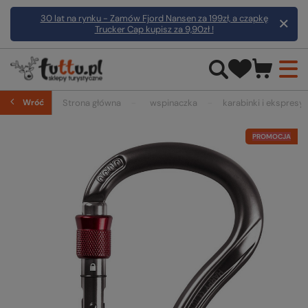
30 lat na rynku - Zamów Fjord Nansen za 199zł, a czapkę
Trucker Cap kupisz za 9,90zł !
Wróć
Strona główna
wspinaczka
karabinki i ekspresy
PROMOCJA