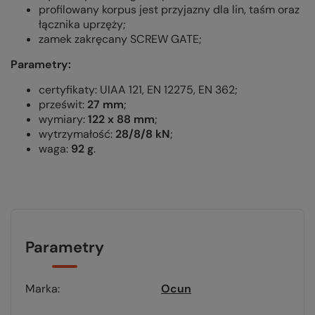
profilowany korpus jest przyjazny dla lin, taśm oraz
łącznika uprzęży;
zamek zakręcany SCREW GATE;
Parametry:
certyfikaty: UIAA 121, EN 12275, EN 362;
prześwit:
27 mm
;
wymiary:
122 x 88 mm
;
wytrzymałość:
28/8/8 kN
;
waga:
92 g
.
Parametry
Marka
Ocun