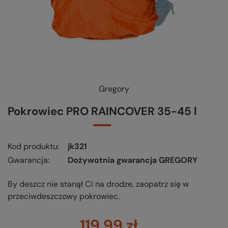
Gregory
KUP-SPRAWDŹ-WYMIEŃ
-
czytaj więcej
Pokrowiec PRO RAINCOVER 35-45 l
Kod produktu
jk321
Gwarancja
Dożywotnia gwarancja GREGORY
By deszcz nie stanął Ci na drodze, zaopatrz się w
przeciwdeszczowy pokrowiec.
119,99 zł