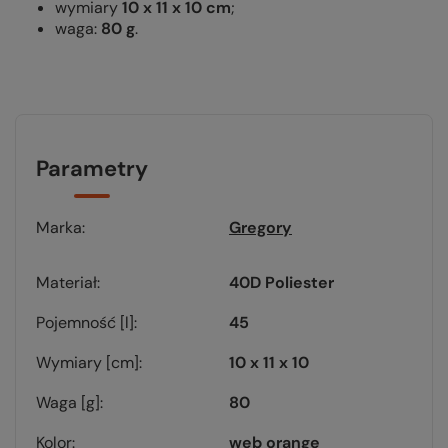
wymiary
10 x 11 x 10 cm
;
waga:
80 g
.
Parametry
Marka
Gregory
Materiał
40D Poliester
Pojemność [l]
45
Wymiary [cm]
10 x 11 x 10
Waga [g]
80
Kolor
web orange