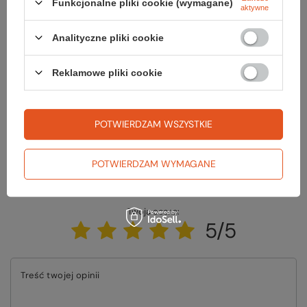
Funkcjonalne pliki cookie (wymagane)
aktywne
Analityczne pliki cookie
Potrzebujesz pomocy? Masz pytania?
Zadaj pytanie a my odpowiemy niezwłocznie, najciekawsze pytania i
odpowiedzi publikując dla innych.
Reklamowe pliki cookie
ZADAJ PYTANIE
POTWIERDZAM WSZYSTKIE
POTWIERDZAM WYMAGANE
Napisz swoją opinię
Twoja ocena:
5/5
Treść twojej opinii