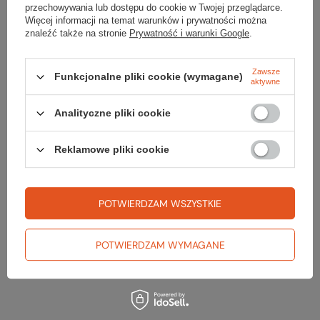
BATON ENERGETYCZNY 40 g - CZARNA
przechowywania lub dostępu do cookie w Twojej przeglądarce.
Więcej informacji na temat warunków i prywatności można
PORZECZKA
znaleźć także na stronie
Prywatność i warunki Google
.
10,00 zł
BATON ENERGETYCZNY 40 g - KONOPNY
Zawsze
Funkcjonalne pliki cookie (wymagane)
aktywne
10,00 zł
Analityczne pliki cookie
BATON ENERGETYCZNY 40 g - CZEKOLADOWY
10,00 zł
Reklamowe pliki cookie
Baton PROTEIN SNACK 45 g - WANILIOWY
10,00 zł
POTWIERDZAM WSZYSTKIE
Baton PROTEIN SNACK 45 g - KOKOSOWY
POTWIERDZAM WYMAGANE
10,00 zł