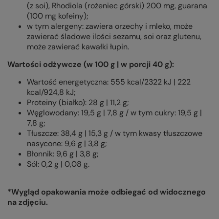
(z soi), Rhodiola (rożeniec górski) 200 mg, guarana
(100 mg kofeiny);
w tym alergeny: zawiera orzechy i mleko, może
zawierać śladowe ilości sezamu, soi oraz glutenu,
może zawierać kawałki łupin.
Wartości odżywcze (w 100 g | w porcji 40 g):
Wartość energetyczna: 555 kcal/2322 kJ | 222
kcal/924,8 kJ;
Proteiny (białko): 28 g | 11,2 g;
Węglowodany: 19,5 g | 7,8 g / w tym cukry: 19,5 g |
7,8 g;
Tłuszcze: 38,4 g | 15,3 g / w tym kwasy tłuszczowe
nasycone: 9,6 g | 3,8 g;
Błonnik: 9,6 g | 3,8 g;
Sól: 0,2 g | 0,08 g.
*Wygląd opakowania może odbiegać od widocznego
na zdjęciu.