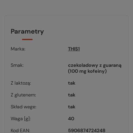
Parametry
Marka
THIS1
Smak
czekoladowy z guaraną
(100 mg kofeiny)
Z laktozą
tak
Z glutenem
tak
Skład wege
tak
Waga [g]
40
Kod EAN
5906874724248