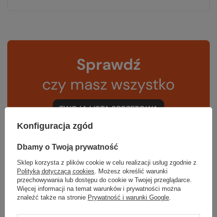
Sprawdź
czy masz wszystko
TWOJA LISTA SPRZĘTOWA
Konfiguracja zgód
Dbamy o Twoją prywatność
Sklep korzysta z plików cookie w celu realizacji usług zgodnie z
Polityką dotyczącą cookies
. Możesz określić warunki
Gwarancja
przechowywania lub dostępu do cookie w Twojej przeglądarce.
Więcej informacji na temat warunków i prywatności można
znaleźć także na stronie
Prywatność i warunki Google
.
RĘKOJMIA 24 M-CE