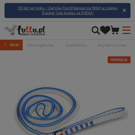
30 lat na rynku - Zamów Fjord Nansen za 199zł, a czapkę
Trucker Cap kupisz za 9,90zł !
Wróć
Strona główna
wspinaczka
liny, taśmy i repy
PROMOCJA