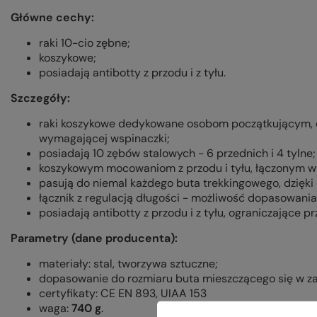
Główne cechy:
raki 10-cio zębne;
koszykowe;
posiadają antibotty z przodu i z tyłu.
Szczegóły:
raki koszykowe dedykowane osobom początkującym, d
wymagającej wspinaczki;
posiadają 10 zębów stalowych - 6 przednich i 4 tylne;
koszykowym mocowaniom z przodu i tyłu, łączonym w
pasują do niemal każdego buta trekkingowego, dzięki
łącznik z regulacją długości - możliwość dopasowani
posiadają antibotty z przodu i z tyłu, ograniczające p
Parametry (dane producenta):
materiały: stal, tworzywa sztuczne;
dopasowanie do rozmiaru buta mieszczącego się w zak
certyfikaty: CE EN 893, UIAA 153
waga:
740 g
.