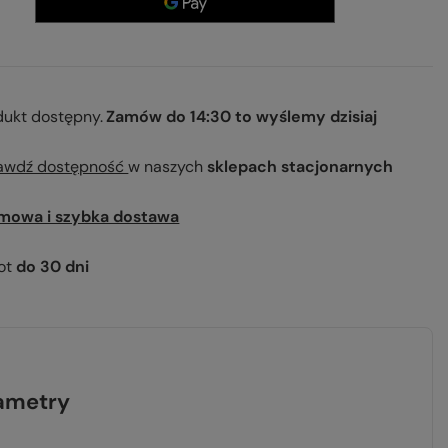
dukt dostępny
Zamów do
14:30 to wyślemy dzisiaj
awdź dostępność
w naszych
sklepach stacjonarnych
mowa i szybka dostawa
ot
do
30
dni
ametry