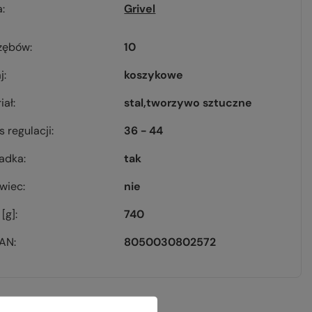
a
Grivel
 zębów
10
j
koszykowe
iał
stal
tworzywo sztuczne
s regulacji
36 - 44
ładka
tak
owiec
nie
[g]
740
EAN
8050030802572