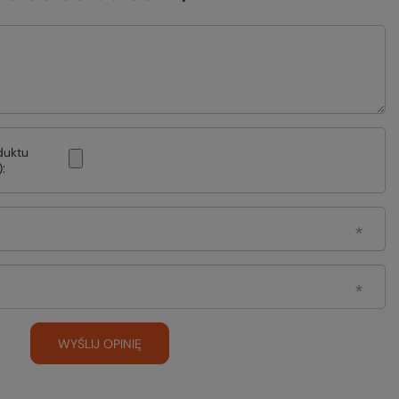
duktu
:
WYŚLIJ OPINIĘ