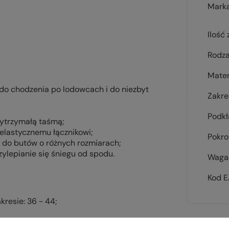
Mark
Ilość
Rodza
Mater
o chodzenia po lodowcach i do niezbyt
Zakre
Podk
ytrzymałą taśmą;
 elastycznemu łącznikowi;
Pokr
a do butów o różnych rozmiarach;
rzylepianie się śniegu od spodu.
Waga 
Kod 
resie: 36 - 44;