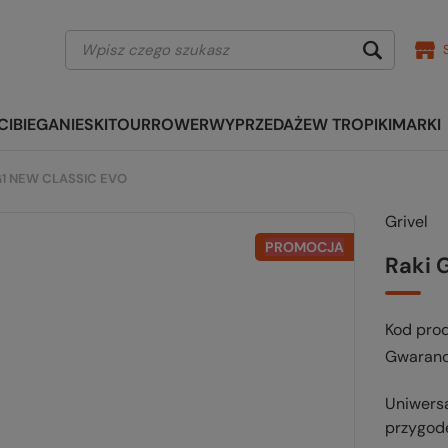
CI
BIEGANIE
SKITOUR
ROWER
WYPRZEDAŻE
W TROPIKI
MARKI
G1 NEW CLASSIC EVO
Grivel
PROMOCJA
Raki 
Kod pro
Gwaranc
Uniwers
przygod