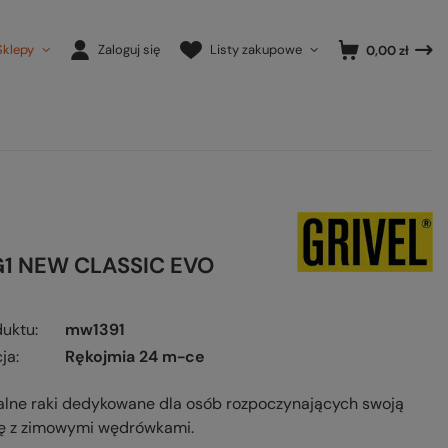
Sklepy
Zaloguj się
Listy zakupowe
0,00 zł
G1 NEW CLASSIC EVO
duktu
mw1391
ja
Rękojmia 24 m-ce
alne raki dedykowane dla osób rozpoczynających swoją
ę z zimowymi wędrówkami.