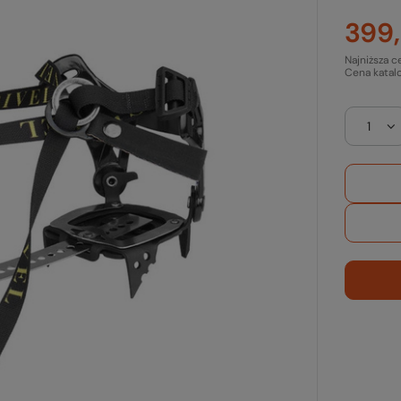
399,
Najniższa c
Cena katal