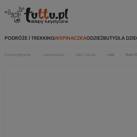
PODRÓŻE I TREKKING
WSPINACZKA
ODZIEŻ
BUTY
DLA DZIE
Strona główna
wspinaczka
raki i raczki
raki
Raki 