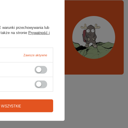
rawdź
czy masz
ystko
ć warunki przechowywania lub
 także na stronie
Prywatność i
azd w góry, kajak,
ng, narty
Zawsze aktywne
A LISTA SPRZĘTOWA
 WSZYSTKIE