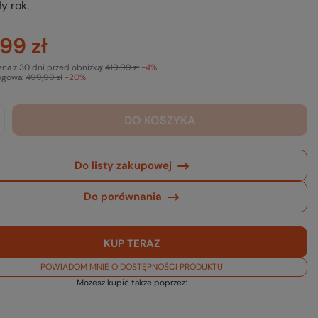
y rok.
99 zł
ena z 30 dni przed obniżką:
419,99 zł
-4%
ogowa:
499,99 zł
-20%
DO KOSZYKA
Do listy zakupowej
Do porównania
KUP TERAZ
POWIADOM MNIE O DOSTĘPNOŚCI PRODUKTU
Możesz kupić także poprzez: