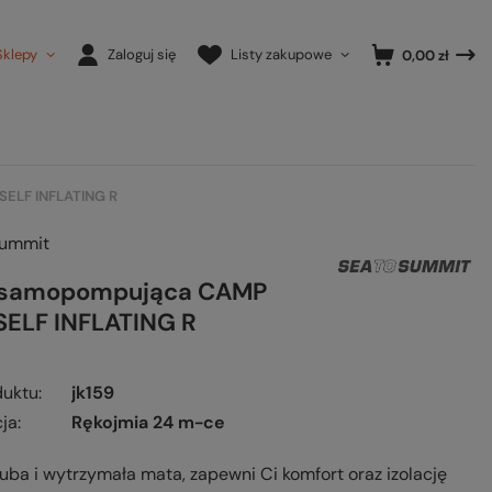
Sklepy
Zaloguj się
Listy zakupowe
0,00 zł
ELF INFLATING R
Summit
 samopompująca CAMP
SELF INFLATING R
duktu
jk159
ja
Rękojmia 24 m-ce
uba i wytrzymała mata, zapewni Ci komfort oraz izolację