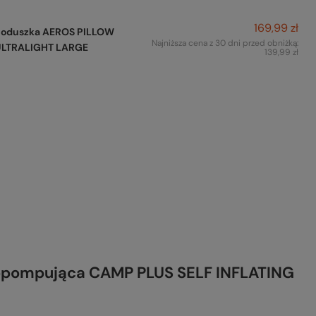
169,99 zł
Poduszka AEROS PILLOW
Najniższa cena z 30 dni przed obniżką:
ULTRALIGHT LARGE
139,99 zł
opompująca CAMP PLUS SELF INFLATING