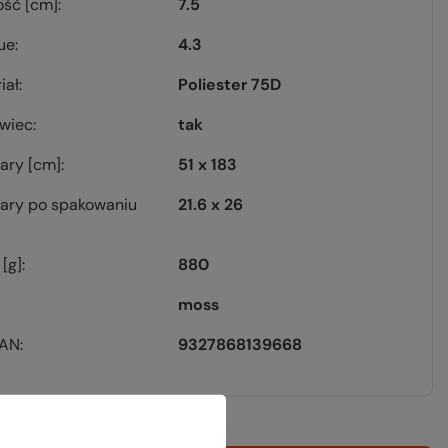
ość [cm]
7.5
ue
4.3
iał
Poliester 75D
owiec
tak
ary [cm]
51 x 183
ary po spakowaniu
21.6 x 26
[g]
880
moss
EAN
9327868139668