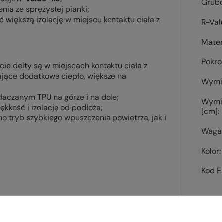
Grub
nia ze sprężystej pianki;
ć większą izolację w miejscu kontaktu ciała z
R-Val
Mater
Pokr
cie delty są w miejscach kontaktu ciała z
iające dodatkowe ciepło, większe na
Wymi
łaczanym TPU na górze i na dole;
Wymi
kkość i izolację od podłoża;
[cm]
o tryb szybkiego wpuszczenia powietrza, jak i
Waga 
Kolor
Kod 