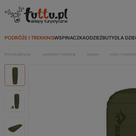
PODRÓŻE I TREKKING
WSPINACZKA
ODZIEŻ
BUTY
DLA DZIE
Strona główna
podróże i trekking
spanie
maty i matera