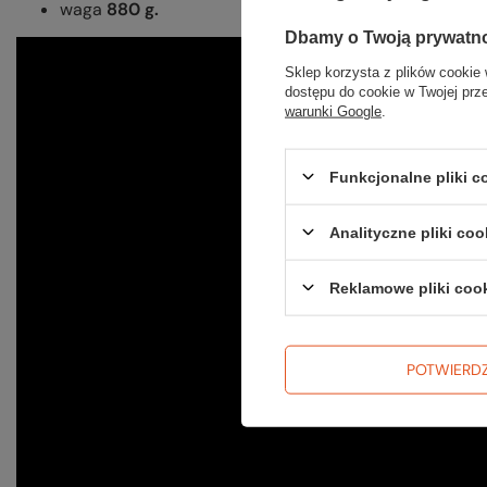
waga
880 g.
Dbamy o Twoją prywatn
Sklep korzysta z plików cookie 
dostępu do cookie w Twojej prz
warunki Google
.
Funkcjonalne pliki 
Analityczne pliki coo
Reklamowe pliki coo
POTWIERD