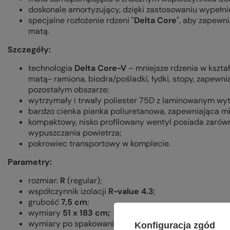
doskonale amortyzujący, dzięki zastosowaniu wypełnie
specjalne rozłożenie rdzeni "
Delta Core
", aby zapewni
matą.
Szczegóły:
technologia
Delta Core-V
– mniejsze rdzenia w kształ
matą- ramiona, biodra/pośladki, łydki, stopy, zapewn
pozostałym obszarze;
wytrzymały i trwały poliester 75D z laminowanym wyt
bardzo cienka pianka poliuretanowa, zapewniająca mię
kompaktowy, nisko profilowany wentyl posiada zarówn
wypuszczania powietrza;
pokrowiec transportowy w komplecie.
Parametry:
rozmiar:
R
(regular);
współczynnik izolacji
R-value 4.3
;
grubość
7,5 cm
;
wymiary
51 x 183 cm;
wymiary po spakowaniu
21,6 x 26
cm;
Konfiguracja zgód