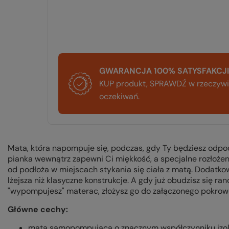
GWARANCJA 100% SATYSFAKCJI
KUP produkt, SPRAWDŹ w rzeczywis
oczekiwań.
Mata, która napompuje się, podczas, gdy Ty będziesz odpoc
pianka wewnątrz zapewni Ci miękkość, a specjalne rozłożeni
od podłoża w miejscach stykania się ciała z matą. Dodatk
lżejsza niż klasyczne konstrukcje. A gdy już obudzisz się ra
"wypompujesz" materac, złożysz go do załączonego pokrowc
Główne cechy:
mata samopompująca o znacznym współczynniku izol