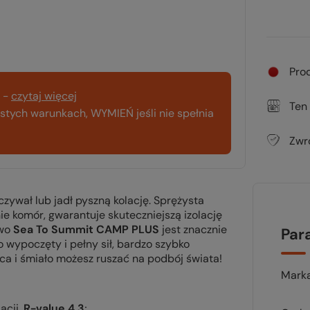
Pro
-
czytaj więcej
Ten
tych warunkach, WYMIEŃ jeśli nie spełnia
Zwr
zywał lub jadł pyszną kolację. Sprężysta
e komór, gwarantuje skuteczniejszą izolację
owo
Sea To Summit CAMP PLUS
jest znacznie
Par
no wypoczęty i pełny sił, bardzo szybko
a i śmiało możesz ruszać na podbój świata!
Mark
acji.
R-value 4.3
;