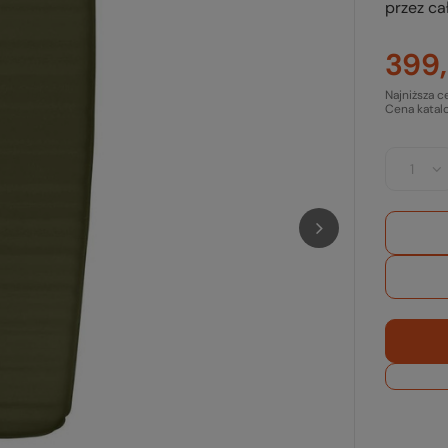
przez cał
399,
Najniższa c
Cena katal