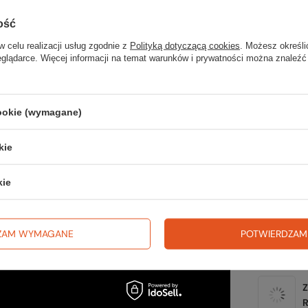
ość
Sp
w celu realizacji usług zgodnie z
Polityką dotyczącą cookies
. Możesz określi
wsz
eglądarce. Więcej informacji na temat warunków i prywatności można znaleźć
na wyj
trekki
cookie (wymagane)
TWOJ
kie
kie
Zerknij 
ZAM WYMAGANE
POTWIERDZAM
Z
R