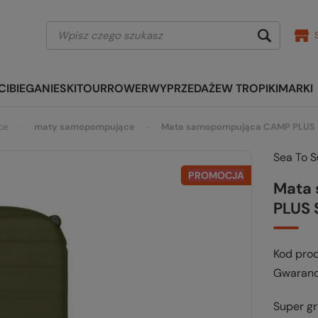
CI
BIEGANIE
SKITOUR
ROWER
WYPRZEDAŻE
W TROPIKI
MARKI
ce
maty samopompujące
Mata samopompująca CAMP PLUS S
Sea To 
PROMOCJA
Mata
PLUS 
Kod pro
Gwaranc
Super gr