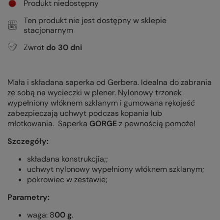
Produkt niedostępny
Ten produkt nie jest dostępny w sklepie
stacjonarnym
Zwrot
do
30
dni
Mała i składana saperka od Gerbera. I
dealna do zabrania
ze sobą na wycieczki w plener.
Nylonowy trzonek
wypełniony włóknem szklanym i gumowana rękojeść
zabezpieczają uchwyt podczas kopania lub
młotkowania.
Saperka
GORGE
z pewnością pomoże!
Szczegóły:
składana konstrukcjia;;
uchwyt nylonowy wypełniony włóknem szklanym;
pokrowiec w zestawie;
Parametry:
waga: 8
00 g
.