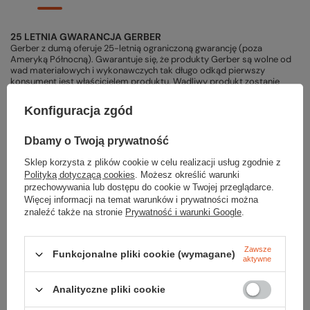
25 LETNIA GWARANCJA GERBER
Gerber z dumą oferuje 25-letnią ograniczoną gwarancję (poza
Ameryką Północną). Gwarantuje się, że produkty Gerber są wolne od
wad materiałowych i wykonawczych tak długo odkąd pierwszy
konsument jest właścicielem produktu. Wadliwy produkt zostanie
naprawiony, wymieniony lub zastąpiony produktem o tej samej
wartości. Niniejsza gwarancja nie obejmuje produktu uszkodzonego w
Konfiguracja zgód
wyniku niewłaściwego użytkowania lub nadużycia, ostrzenia,
normalnego zużycia, przypadkowego uszkodzenia lub użytkowania
przemysłowego/komercyjnego.
Dbamy o Twoją prywatność
PODMIOT ODPOWIEDZIALNY ZA TEN PRODUKT NA TERENIE UE
Sklep korzysta z plików cookie w celu realizacji usług zgodnie z
Fiskars Polska Sp. z o.o.
Więcej
Polityką dotyczącą cookies
. Możesz określić warunki
przechowywania lub dostępu do cookie w Twojej przeglądarce.
Więcej informacji na temat warunków i prywatności można
znaleźć także na stronie
Prywatność i warunki Google
.
Potrzebujesz pomocy? Masz pytania?
Zawsze
Funkcjonalne pliki cookie (wymagane)
Zadaj pytanie a my odpowiemy niezwłocznie, najciekawsze pytania i
aktywne
odpowiedzi publikując dla innych.
Analityczne pliki cookie
ZADAJ PYTANIE