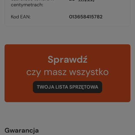
centymetrach
Kod EAN
013658415782
Sprawdź
czy masz wszystko
TWOJA LISTA SPRZĘTOWA
Gwarancja