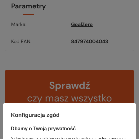
Parametry
Marka
GoalZero
Kod EAN
847974004043
Sprawdź
czy masz wszystko
TWOJA LISTA SPRZĘTOWA
Konfiguracja zgód
Dbamy o Twoją prywatność
Sklep korzysta z plików cookie w celu realizacji usług zgodnie z