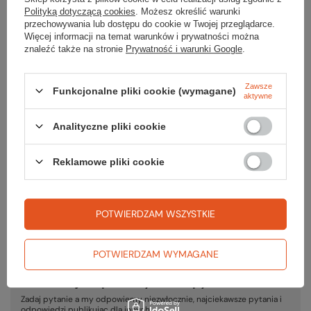
Polityką dotyczącą cookies
. Możesz określić warunki
przechowywania lub dostępu do cookie w Twojej przeglądarce.
Więcej informacji na temat warunków i prywatności można
Gwarancja
znaleźć także na stronie
Prywatność i warunki Google
.
Zawsze
2 LATA GWARANCJI GOAL ZERO
Funkcjonalne pliki cookie (wymagane)
aktywne
2 lata gwarancji*
*Rozwiązania marki Goal Zero objęte są 2-letnią
Analityczne pliki cookie
gwarancją (24 miesiące od daty wystawienia
dokumentu sprzedaży). Na ogniwa bateryjne we
wszystkich technologiach udzielana jest gwarancja 6
Reklamowe pliki cookie
miesięcy, chyba że ustalono inaczej.
PODMIOT ODPOWIEDZIALNY ZA TEN PRODUKT NA TERENIE UE
POTWIERDZAM WSZYSTKIE
VidiCom Sp. z o.o.
Więcej
POTWIERDZAM WYMAGANE
Potrzebujesz pomocy? Masz pytania?
Zadaj pytanie a my odpowiemy niezwłocznie, najciekawsze pytania i
odpowiedzi publikując dla innych.