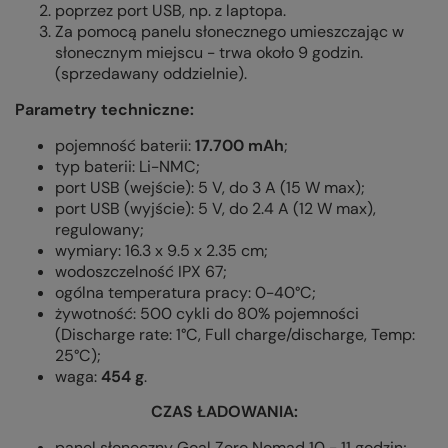
poprzez port USB, np. z laptopa.
Za pomocą panelu słonecznego umieszczając w
słonecznym miejscu - trwa około 9 godzin.
(sprzedawany oddzielnie).
Parametry techniczne:
pojemność baterii:
17.700 mAh
;
typ baterii: Li-NMC;
port USB (wejście): 5 V, do 3 A (15 W max);
port USB (wyjście): 5 V, do 2.4 A (12 W max),
regulowany;
wymiary: 16.3 x 9.5 x 2.35 cm
;
wodoszczelność IPX 67;
ogólna temperatura pracy: 0-40°C;
żywotność:
500 cykli do 80% pojemności
(Discharge rate: 1
°
C, Full charge/discharge, Temp:
25
°C
);
waga:
454 g
.
CZAS ŁADOWANIA:
panel słoneczny Goal Zero Nomad 10 - 11 godzin;