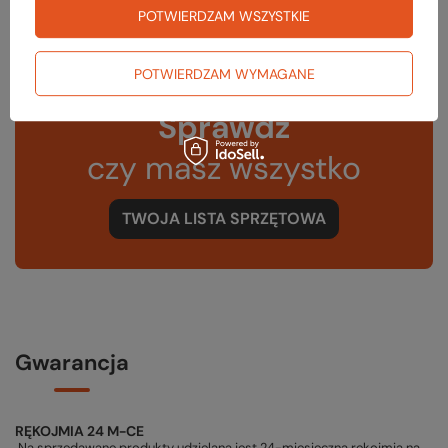
POTWIERDZAM WSZYSTKIE
POTWIERDZAM WYMAGANE
Sprawdź
czy masz wszystko
TWOJA LISTA SPRZĘTOWA
Gwarancja
RĘKOJMIA 24 M-CE
Na sprzedawane produkty udzielana jest 24-miesięczna rękojmia na