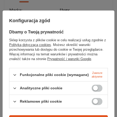
Marka
Uvex
Konfiguracja zgód
Filtr UV
tak
Dbamy o Twoją prywatność
Osłony boczne
nie
Sklep korzysta z plików cookie w celu realizacji usług zgodnie z
Antifog
nie
Polityką dotyczącą cookies
. Możesz określić warunki
przechowywania lub dostępu do cookie w Twojej przeglądarce.
Więcej informacji na temat warunków i prywatności można
Fotochrom
nie
znaleźć także na stronie
Prywatność i warunki Google
.
Polaryzacja
nie
Zawsze
Funkcjonalne pliki cookie (wymagane)
Kolor
grey mat
aktywne
Możliwość użycia
nie
Analityczne pliki cookie
wkładki korekcyjnej
Reklamowe pliki cookie
Stopień przyciemnienia
3
Kod EAN
4043197333717