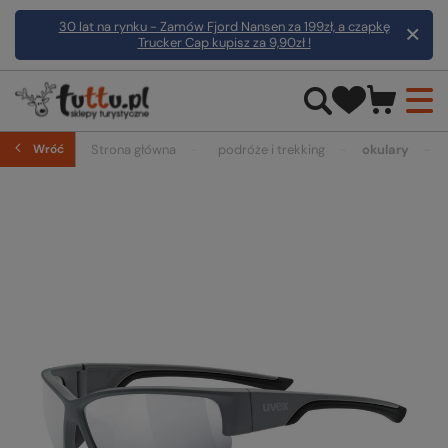
30 lat na rynku - Zamów Fjord Nansen za 199zł, a czapkę
Trucker Cap kupisz za 9,90zł !
Wróć
Strona główna
podróże i trekking
okulary