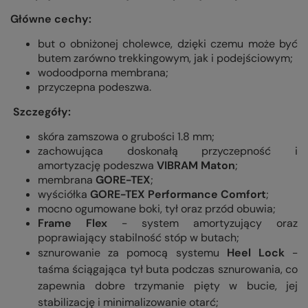
Główne cechy:
but o obniżonej cholewce, dzięki czemu może być
butem zarówno trekkingowym, jak i podejściowym;
wodoodporna membrana;
przyczepna podeszwa.
Szczegóły:
skóra zamszowa o grubości 1.8 mm;
zachowująca doskonałą przyczepność i
amortyzację podeszwa
VIBRAM Maton
;
membrana
GORE-TEX
;
wyściółka
GORE-TEX Performance Comfort
;
mocno ogumowane boki, tył oraz przód obuwia;
Frame Flex
- system amortyzujący oraz
poprawiający stabilność stóp w butach;
sznurowanie za pomocą systemu
Heel Lock
-
taśma ściągająca tył buta podczas sznurowania, co
zapewnia dobre trzymanie pięty w bucie, jej
stabilizację i minimalizowanie otarć;