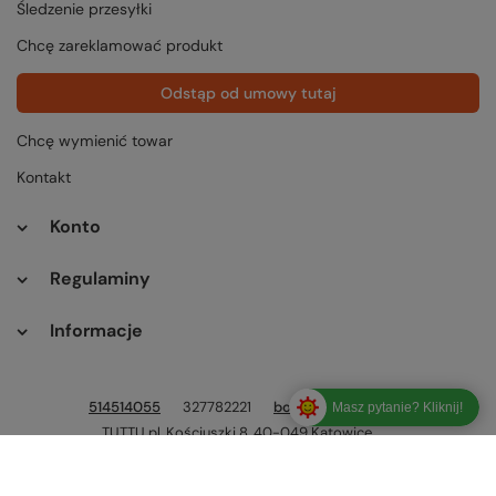
Śledzenie przesyłki
Chcę zareklamować produkt
Odstąp od umowy tutaj
Chcę wymienić towar
Kontakt
Konto
Regulaminy
Informacje
514514055
327782221
bok@tuttu.pl
Masz pytanie? Kliknij!
TUTTU.pl
,
Kościuszki 8
,
40-049
Katowice