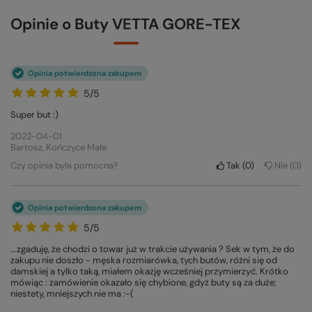
Opinie o Buty VETTA GORE-TEX
Opinia potwierdzona zakupem
5/5
Super but :)
2022-04-01
Bartosz, Kończyce Małe
Czy opinia była pomocna?
Tak
0
Nie
0
Opinia potwierdzona zakupem
5/5
...zgaduję, że chodzi o towar już w trakcie używania ? Sek w tym, że do
zakupu nie doszło - męska rozmiarówka, tych butów, różni się od
damskiej a tylko taką, miałem okazję wcześniej przymierzyć. Krótko
mówiąc : zamówienie okazało się chybione, gdyż buty są za duże;
niestety, mniejszych nie ma :-(