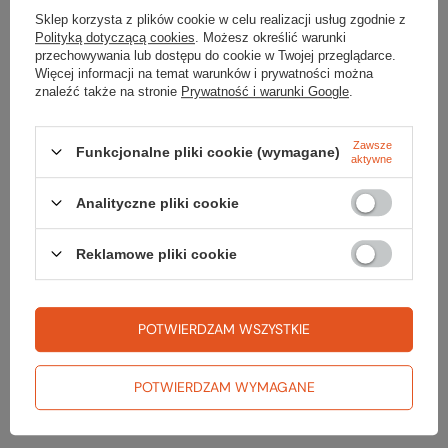
TWOJA LISTA SPRZĘTOWA
Sklep korzysta z plików cookie w celu realizacji usług zgodnie z
Polityką dotyczącą cookies
. Możesz określić warunki
przechowywania lub dostępu do cookie w Twojej przeglądarce.
Więcej informacji na temat warunków i prywatności można
znaleźć także na stronie
Prywatność i warunki Google
.
Zerknij też na to:
Zawsze
Funkcjonalne pliki cookie (wymagane)
aktywne
Analityczne pliki cookie
Preparat do pielęgnacji skóry licowej LEATHER
Reklamowe pliki cookie
CONDITIONER
39,99 zł
Impregnat do butów FOOTWEAR REPEL PLUS
POTWIERDZAM WSZYSTKIE
49,99 zł
POTWIERDZAM WYMAGANE