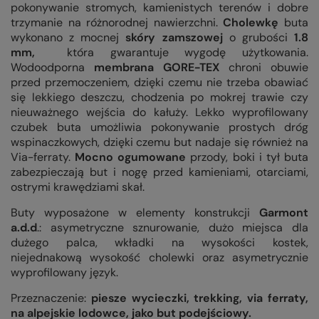
pokonywanie stromych, kamienistych terenów i dobre
trzymanie na różnorodnej nawierzchni.
Cholewkę
buta
wykonano z mocnej
skóry zamszowej
o grubości
1.8
mm,
która gwarantuje wygodę użytkowania.
Wodoodporna
membrana
GORE-TEX
chroni obuwie
przed przemoczeniem, dzięki czemu nie trzeba obawiać
się lekkiego deszczu, chodzenia po mokrej trawie czy
nieuważnego wejścia do kałuży.
Lekko wyprofilowany
czubek buta umożliwia pokonywanie prostych dróg
wspinaczkowych, dzięki czemu but nadaje się również na
Via-ferraty.
Mocno ogumowane
przody, boki i tył buta
zabezpieczają but i nogę przed kamieniami, otarciami,
ostrymi krawędziami skał.
Buty wyposażone w elementy konstrukcji
Garmont
a.d.d
.: asymetryczne sznurowanie, dużo miejsca dla
dużego palca, wkładki na wysokości kostek,
niejednakową wysokość cholewki oraz asymetrycznie
wyprofilowany język.
Przeznaczenie:
piesze wycieczki, trekking, via ferraty,
na alpejskie lodowce, jako but podejściowy.