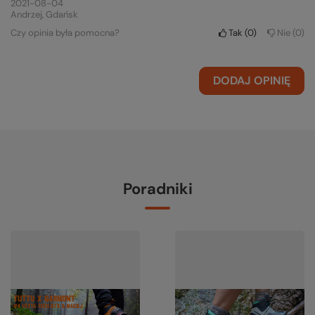
2021-08-04
Andrzej, Gdańsk
Czy opinia była pomocna?
Tak
0
Nie
0
DODAJ OPINIĘ
Poradniki