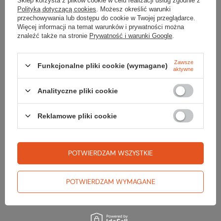
Sklep korzysta z plików cookie w celu realizacji usług zgodnie z
Zakres regulacji [cm]
48 - 56
Polityką dotyczącą cookies
. Możesz określić warunki
przechowywania lub dostępu do cookie w Twojej przeglądarce.
Waga [g]
225
Więcej informacji na temat warunków i prywatności można
znaleźć także na stronie
Prywatność i warunki Google
.
Kolor
orange
Kod EAN
3342540825888
Zawsze
Funkcjonalne pliki cookie (wymagane)
aktywne
Analityczne pliki cookie
Reklamowe pliki cookie
Sprawdź
czy masz wszystko
POTWIERDZAM WSZYSTKIE
TWOJA LISTA SPRZĘTOWA
POTWIERDZAM WYMAGANE