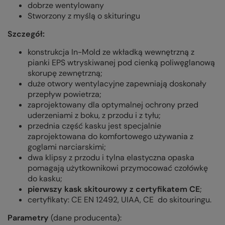
dobrze wentylowany
Stworzony z myślą o skituringu
Szczegół:
konstrukcja In-Mold ze wkładką wewnętrzną z
pianki EPS wtryskiwanej pod cienką poliwęglanową
skorupę zewnętrzną;
duże otwory wentylacyjne zapewniają doskonały
przepływ powietrza;
zaprojektowany dla optymalnej ochrony przed
uderzeniami z boku, z przodu i z tyłu;
przednia część kasku jest specjalnie
zaprojektowana do komfortowego używania z
goglami narciarskimi;
dwa klipsy z przodu i tylna elastyczna opaska
pomagają użytkownikowi przymocować czołówkę
do kasku;
pierwszy kask skitourowy z certyfikatem CE
;
certyfikaty: CE EN 12492, UIAA, CE do skitouringu.
Parametry
(dane producenta):