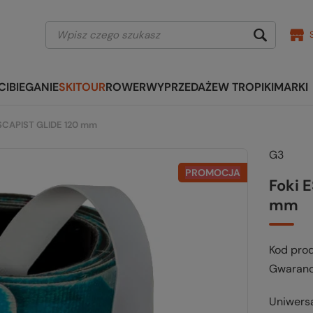
CI
BIEGANIE
SKITOUR
ROWER
WYPRZEDAŻE
W TROPIKI
MARKI
ESCAPIST GLIDE 120 mm
G3
PROMOCJA
Foki 
mm
Kod pro
Gwaranc
Uniwersa