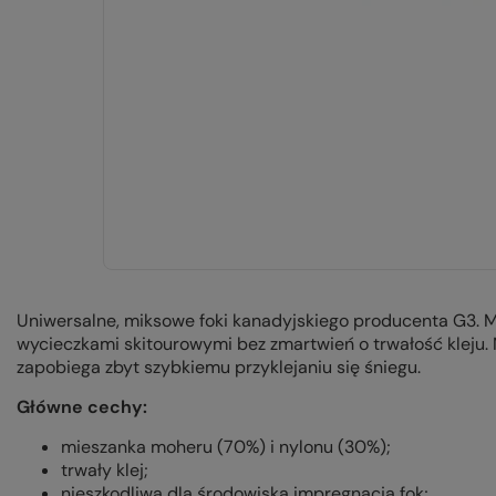
Uniwersalne, miksowe foki kanadyjskiego producenta G3. Mo
wycieczkami skitourowymi bez zmartwień o trwałość kleju. 
zapobiega zbyt szybkiemu przyklejaniu się śniegu.
Główne cechy:
mieszanka moheru (70%) i nylonu (30%);
trwały klej;
nieszkodliwa dla środowiska impregnacja fok;