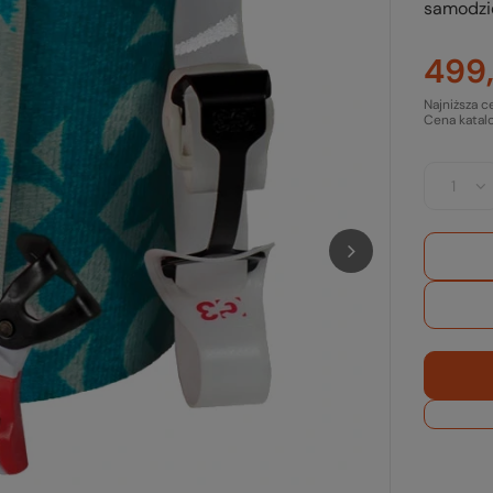
samodzi
499,
Najniższa c
Cena katal