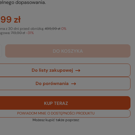
elnego dopasowania.
99 zł
ena z 30 dni przed obniżką:
499,99 zł
0%
ogowa:
719,90 zł
-31%
DO KOSZYKA
Do listy zakupowej
Do porównania
KUP TERAZ
POWIADOM MNIE O DOSTĘPNOŚCI PRODUKTU
Możesz kupić także poprzez: