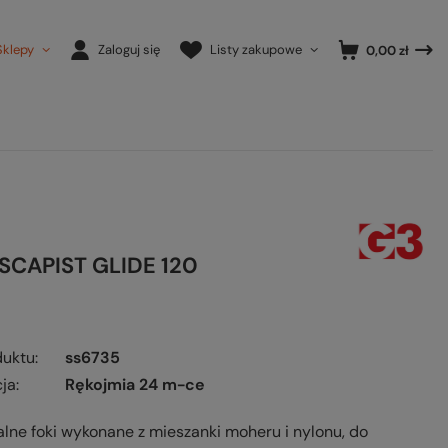
Sklepy
Zaloguj się
Listy zakupowe
0,00 zł
ESCAPIST GLIDE 120
duktu
ss6735
ja
Rękojmia 24 m-ce
lne foki wykonane z mieszanki moheru i nylonu, do