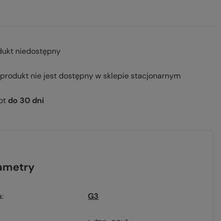
dukt niedostępny
 produkt nie jest dostępny w sklepie stacjonarnym
ot
do
30
dni
ametry
a
G3