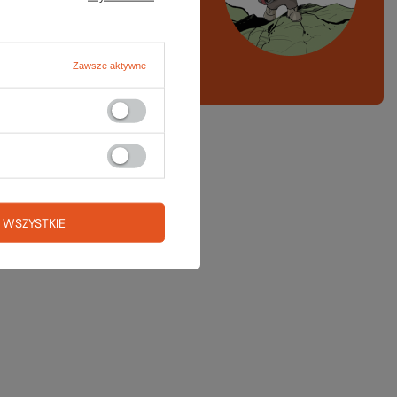
ng, narty
A LISTA SPRZĘTOWA
Zawsze aktywne
 WSZYSTKIE