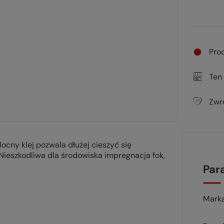
Pro
Ten
Zwr
cny klej pozwala dłużej cieszyć się
Nieszkodliwa dla środowiska impregnacja fok,
Par
Mark