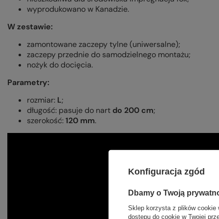
wyprodukowano w Kanadzie.
W zestawie:
zamontowane zaczepy tylne (uniwersalne);
zaczepy przednie do samodzielnego montażu;
nożyk do docięcia.
Parametry:
rozmiar:
L
;
długość: pasuje do nart
do 200 cm
;
szerokość:
120 mm
.
Konfiguracja zgód
Dbamy o Twoją prywatn
Sklep korzysta z plików cookie 
dostępu do cookie w Twojej prz