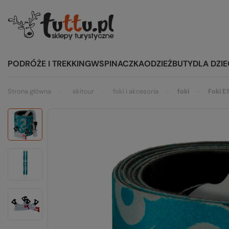
PODRÓŻE I TREKKING
WSPINACZKA
ODZIEŻ
BUTY
DLA DZIE
Strona główna
skitour
foki i akcesoria
foki
Foki 