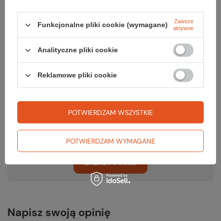
Zawsze
RĘKOJMIA 24 M-CE
Funkcjonalne pliki cookie (wymagane)
aktywne
Na sprzedawane produkty udzielana jest 24-miesięczna rękojmia na
podstawie ustawy z dnia 30 maja 2014r. o prawach konsumenta.
Analityczne pliki cookie
PODMIOT ODPOWIEDZIALNY ZA TEN PRODUKT NA TERENIE UE
Black Diamond Equipment Europe GmbH
Więcej
Reklamowe pliki cookie
Potrzebujesz pomocy? Masz pytania?
POTWIERDZAM WSZYSTKIE
Zadaj pytanie a my odpowiemy niezwłocznie, najciekawsze pytania i
odpowiedzi publikując dla innych.
POTWIERDZAM WYMAGANE
ZADAJ PYTANIE
Napisz swoją opinię