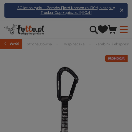
30 lat na rynku - Zamów Fjord Nansen za 199zł, a czapkę
Trucker Cap kupisz za 9,90zł !
Wróć
Strona główna
wspinaczka
karabinki i ekspresy
PROMOCJA