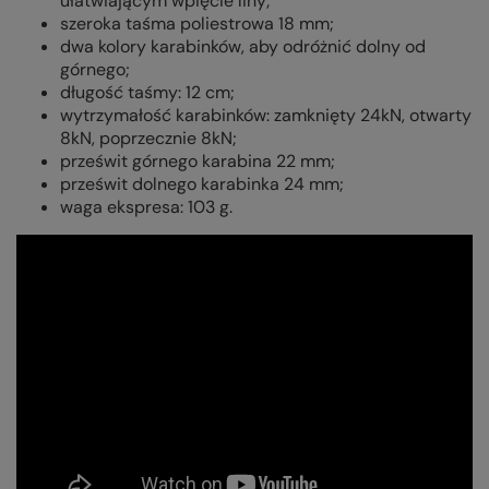
ułatwiającym wpięcie liny;
szeroka taśma
poliestrowa
18 mm;
dwa kolory karabinków, aby odróżnić dolny od
górnego;
długość taśmy: 12 cm;
wytrzymałość karabinków: zamknięty 24kN, otwarty
8kN, poprzecznie 8kN;
prześwit górnego karabina 22 mm;
prześwit dolnego karabinka 24 mm;
waga ekspresa: 103 g.