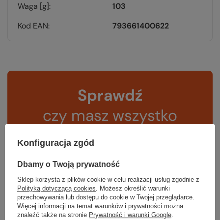
Waga [g]
103
Kod EAN
793661400622
Sprawdź
czy masz wszystko
TWOJA LISTA SPRZĘTOWA
Konfiguracja zgód
Dbamy o Twoją prywatność
Sklep korzysta z plików cookie w celu realizacji usług zgodnie z
Polityką dotyczącą cookies
. Możesz określić warunki
przechowywania lub dostępu do cookie w Twojej przeglądarce.
Więcej informacji na temat warunków i prywatności można
Gwarancja
znaleźć także na stronie
Prywatność i warunki Google
.