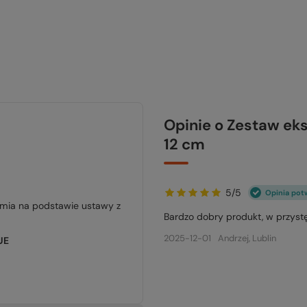
Opinie o Zestaw e
12 cm
5/5
Opinia pot
jmia na podstawie ustawy z
Bardzo dobry produkt, w przystę
2025-12-01
Andrzej, Lublin
UE