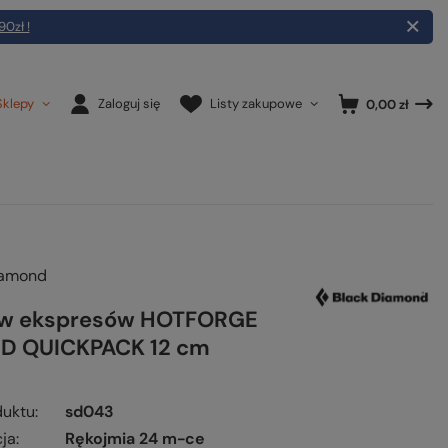
90zł !
Sklepy
Zaloguj się
Listy zakupowe
0,00 zł
iamond
aw ekspresów HOTFORGE
D QUICKPACK 12 cm
duktu
sd043
ja
Rękojmia 24 m-ce