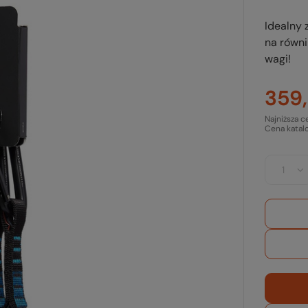
Idealny 
na równi
wagi!
359,
Najniższa c
Cena katal