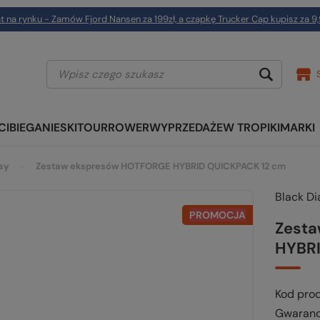
t na rynku - Zamów Fjord Nansen za 199zł, a czapkę Trucker Cap kupisz za 9,
CI
BIEGANIE
SKITOUR
ROWER
WYPRZEDAŻE
W TROPIKI
MARKI
sy
Zestaw ekspresów HOTFORGE HYBRID QUICKPACK 12 cm
Black D
PROMOCJA
Zest
HYBRI
Kod pro
Gwaranc