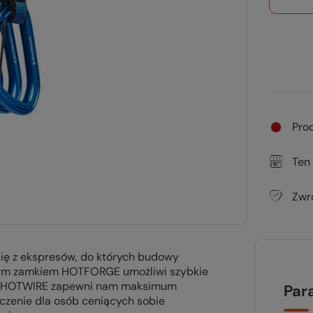
Pro
Ten
Zwr
się z ekspresów, do których budowy
łnym zamkiem HOTFORGE umożliwi szybkie
iem HOTWIRE zapewni nam maksimum
Par
ączenie dla osób ceniących sobie