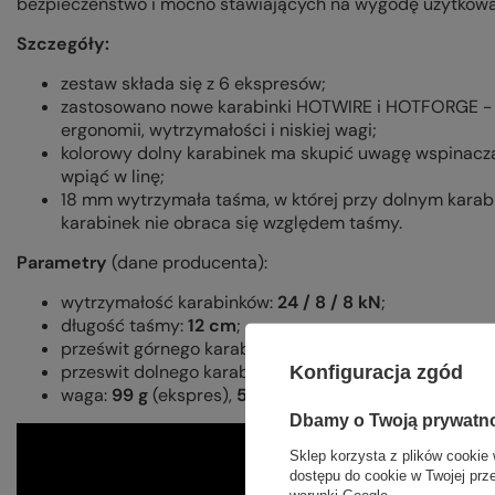
bezpieczeństwo i mocno stawiających na wygodę użytkowa
Szczegóły:
zestaw składa się z 6 ekspresów;
zastosowano nowe karabinki HOTWIRE i HOTFORGE - n
ergonomii, wytrzymałości i niskiej wagi;
kolorowy dolny karabinek ma skupić uwagę wspinacza
wpiąć w linę;
18 mm wytrzymała taśma, w której przy dolnym kara
karabinek nie obraca się względem taśmy.
Parametry
(dane producenta):
wytrzymałość karabinków:
24 / 8 / 8 kN
;
długość taśmy:
12 cm
;
prześwit górnego karabinka HOTFORGE:
22 mm
;
przeswit dolnego karabinka HOTWIRE:
27 mm
;
Konfiguracja zgód
waga:
99 g
(ekspres),
594 g
(zestaw).
Dbamy o Twoją prywatn
Sklep korzysta z plików cookie 
dostępu do cookie w Twojej prz
warunki Google
.