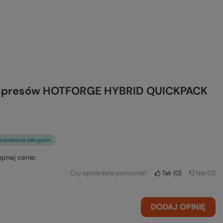
kspresów HOTFORGE HYBRID QUICKPACK
wierdzona zakupem
pnej cenie.
Czy opinia była pomocna?
Tak
0
Nie
0
DODAJ OPINIĘ