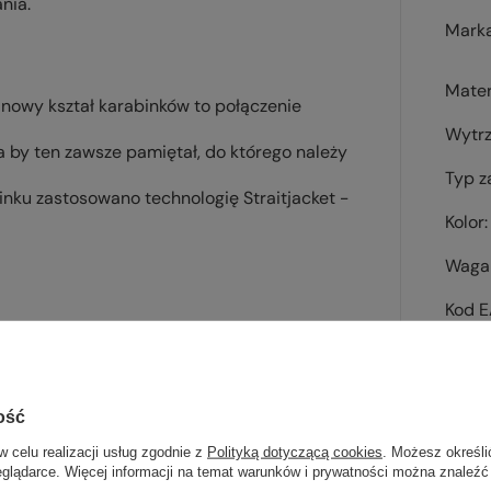
nia.
Mark
Mater
owy kształ karabinków to połączenie
Wytrz
 by ten zawsze pamiętał, do którego należy
Typ 
binku zastosowano technologię
Straitjacket -
Kolor
Waga 
Kod 
ość
w celu realizacji usług zgodnie z
Polityką dotyczącą cookies
. Możesz określi
Sp
eglądarce. Więcej informacji na temat warunków i prywatności można znaleźć