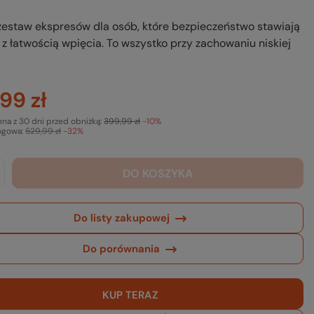
zestaw ekspresów dla osób, które bezpieczeństwo stawiają
 z łatwością wpięcia. To wszystko przy zachowaniu niskiej
99 zł
ena z 30 dni przed obniżką:
399,99 zł
-10%
ogowa:
529,99 zł
-32%
DO KOSZYKA
Do listy zakupowej
Do porównania
KUP TERAZ