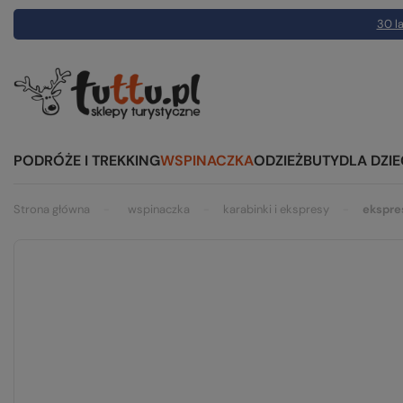
30 la
PODRÓŻE I TREKKING
WSPINACZKA
ODZIEŻ
BUTY
DLA DZIE
Strona główna
wspinaczka
karabinki i ekspresy
ekspre