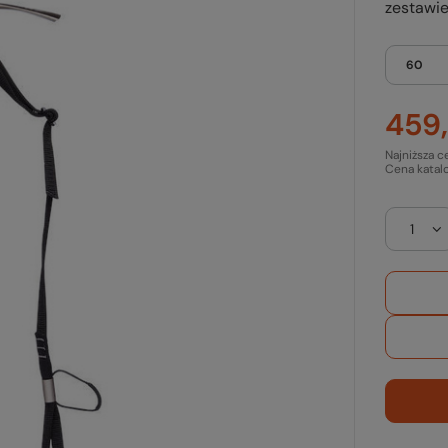
zestawie
60
459,
Najniższa c
Cena katal