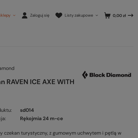
Sklepy
Zaloguj się
Listy zakupowe
0,00 zł
iamond
n RAVEN ICE AXE WITH
duktu
sd014
ja
Rękojmia 24 m-ce
ny czekan turystyczny, z gumowym uchwytem i pętlą w