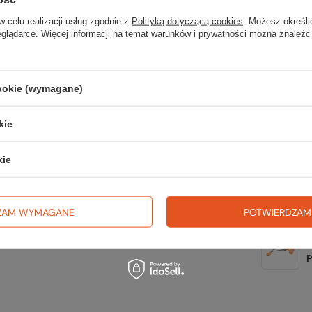
wsz
a;
w celu realizacji usług zgodnie z
Polityką dotyczącą cookies
. Możesz określi
eglądarce. Więcej informacji na temat warunków i prywatności można znaleźć
na wyj
trekki
cookie (wymagane)
TWOJ
kie
kie
Zerknij 
ZAM WYMAGANE
POTWIERDZAM
O