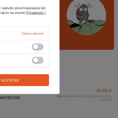
ystko
ć warunki przechowywania lub
 także na stronie
Prywatność i
azd w góry, kajak,
ng, narty
Zawsze aktywne
A LISTA SPRZĘTOWA
też na to:
 WSZYSTKIE
29,99 zł
chraniacz na czekan AXE
Najniższa cena z 30 dni przed obniżką:
PROTECTOR
35,99 zł