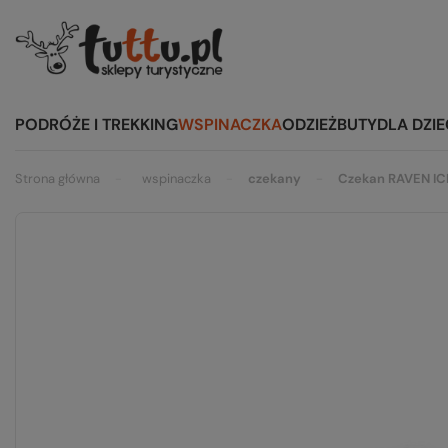
PODRÓŻE I TREKKING
WSPINACZKA
ODZIEŻ
BUTY
DLA DZIE
Strona główna
wspinaczka
czekany
Czekan RAVEN IC