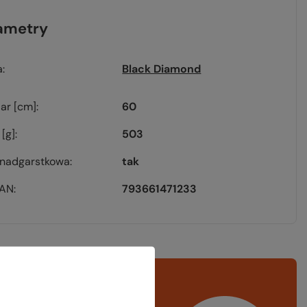
ametry
a
Black Diamond
ar [cm]
60
[g]
503
 nadgarstkowa
tak
EAN
793661471233
rawdź
czy masz