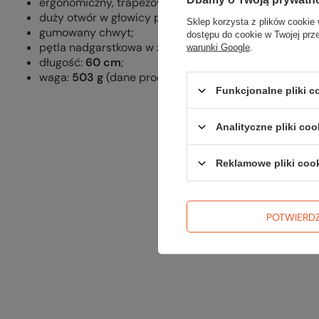
ergonomiczny, trapezowy przekrój styliska;
duży otwór w głowicy pozwalający na wpięcie karabin
Sklep korzysta z plików cookie 
gumowany chwyt;
dostępu do cookie w Twojej prz
pętla nadgarstkowa w zestawie;
warunki Google
.
długość:
60 cm
;
waga:
503 g
(dane producenta).
Funkcjonalne pliki 
Analityczne pliki coo
Reklamowe pliki coo
POTWIERD