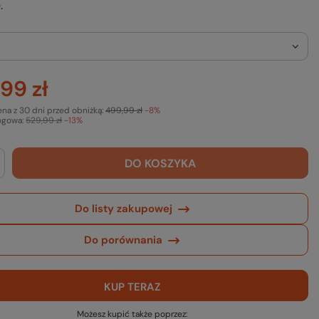
.
99 zł
ena z 30 dni przed obniżką:
499,99 zł
-8%
ogowa:
529,99 zł
-13%
DO KOSZYKA
Do listy zakupowej
Do porównania
KUP TERAZ
Możesz kupić także poprzez: