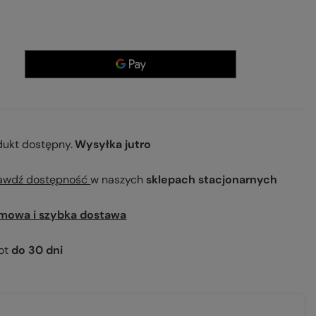
dukt dostępny
Wysyłka
jutro
awdź dostępność
w naszych
sklepach stacjonarnych
mowa i szybka dostawa
ot
do
30
dni