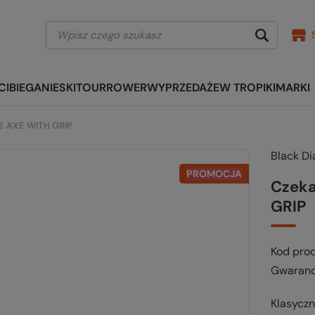
CI
BIEGANIE
SKITOUR
ROWER
WYPRZEDAŻE
W TROPIKI
MARKI
E AXE WITH GRIP
Black D
PROMOCJA
Czeka
GRIP
Kod pro
Gwaranc
Klasycz