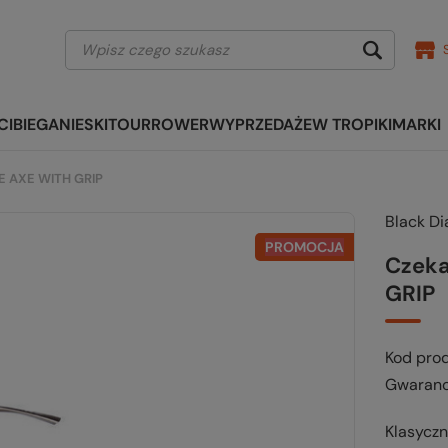
CI
BIEGANIE
SKITOUR
ROWER
WYPRZEDAŻE
W TROPIKI
MARKI
E AXE WITH GRIP
Black D
PROMOCJA
Czeka
GRIP
Kod pro
Gwaranc
Klasycz