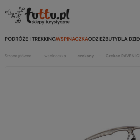
PODRÓŻE I TREKKING
WSPINACZKA
ODZIEŻ
BUTY
DLA DZIE
Strona główna
wspinaczka
czekany
Czekan RAVEN IC