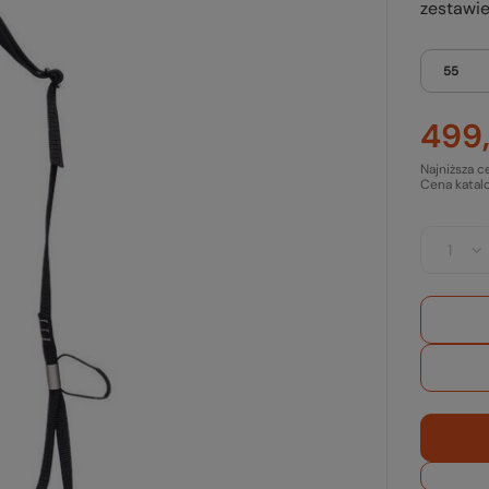
zestawie
55
499,
Najniższa c
Cena katal