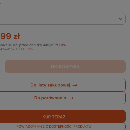
.
99 zł
ena z 30 dni przed obniżką:
449,99 zł
+11%
ogowa:
529,99 zł
-6%
DO KOSZYKA
Do listy zakupowej
Do porównania
KUP TERAZ
POWIADOM MNIE O DOSTĘPNOŚCI PRODUKTU