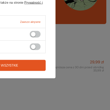
 także na stronie
Prywatność i
A LISTA SPRZĘTOWA
Zawsze aktywne
też na to:
29,99 zł
chraniacz na czekan AXE
 WSZYSTKIE
Najniższa cena z 30 dni przed obniżką:
PROTECTOR
35,99 zł