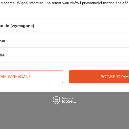
eglądarce. Więcej informacji na temat warunków i prywatności można znaleźć
TWOJ
cookie (wymagane)
kie
Zerknij 
kie
O
ZAM WYMAGANE
POTWIERDZAM