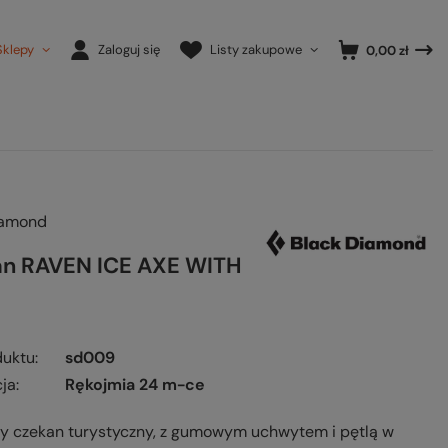
Sklepy
Zaloguj się
Listy zakupowe
0,00 zł
iamond
n RAVEN ICE AXE WITH
duktu
sd009
ja
Rękojmia 24 m-ce
ny czekan turystyczny, z gumowym uchwytem i pętlą w