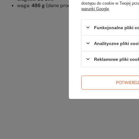
dostępu do cookie w Twojej prz
waga:
486 g
(dane producenta).
warunki Google
.
Funkcjonalne pliki 
Analityczne pliki coo
Reklamowe pliki coo
POTWIERD