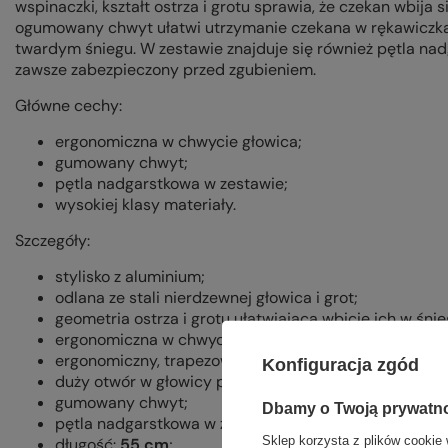
wspinaczki, kształt ostrza i grotu sprawia, że czekan wbija si
ogumowany chwyt ułatwi utrzymanie czekana w rękawiczk
twardym śniegu. W zestawie znajduje się również pętla nad
zawsze zabezpieczony przed zgubieniem.
Główne cechy:
ergonomiczna w chwycie głowica;
gumowany chwyt;
pętla nadgarstkowa w zestawie;
wysokiej klasy materiały.
Szczegóły:
stylisko z aluminium;
odlana ze stali nierdzewnej głowica i grot;
geometria ostrza i grotu ułatwiająca wbicie ich w śnie
ergonomiczna w chwycie głowica;
ergonomiczny, trapezowy przekrój styliska;
Konfiguracja zgód
duży otwór w głowicy pozwalający na wpięcie karabin
gumowany chwyt;
Dbamy o Twoją prywatn
pętla nadgarstkowa w zestawie;
Sklep korzysta z plików cookie 
długość:
55 cm
;