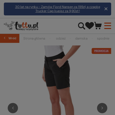
30 lat na rynku - Zamów Fjord Nansen za 199zł, a czapkę
Trucker Cap kupisz za 9,90zł !
Wróć
Strona główna
odzież
damska
spodnie
PROMOCJA