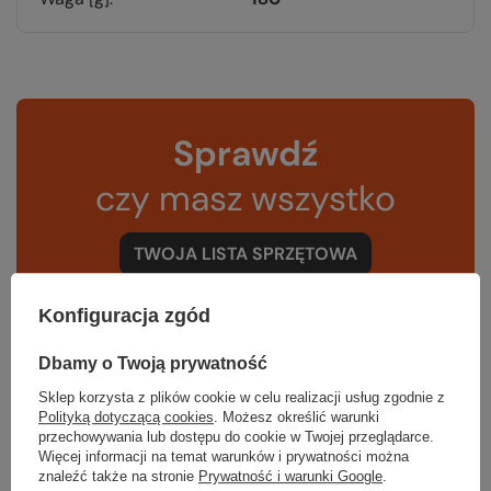
Sprawdź
czy masz wszystko
TWOJA LISTA SPRZĘTOWA
Konfiguracja zgód
Dbamy o Twoją prywatność
Sklep korzysta z plików cookie w celu realizacji usług zgodnie z
Zerknij też na to:
Polityką dotyczącą cookies
. Możesz określić warunki
przechowywania lub dostępu do cookie w Twojej przeglądarce.
Więcej informacji na temat warunków i prywatności można
znaleźć także na stronie
Prywatność i warunki Google
.