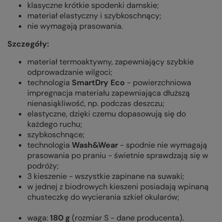
klasyczne krótkie spodenki damskie;
materiał elastyczny i szybkoschnący;
nie wymagają prasowania.
Szczegóły:
materiał termoaktywny, zapewniający szybkie
odprowadzanie wilgoci;
technologia
SmartDry Eco
- powierzchniowa
impregnacja materiału zapewniająca dłuższą
nienasiąkliwość, np. podczas deszczu;
elastyczne, dzięki czemu dopasowują się do
każdego ruchu;
szybkoschnące;
technologia
Wash&Wear
- spodnie nie wymagają
prasowania po praniu - świetnie sprawdzają się w
podróży;
3 kieszenie - wszystkie zapinane na suwaki;
w jednej z biodrowych kieszeni posiadają wpinaną
chusteczkę do wycierania szkieł okularów;
waga:
180 g
(rozmiar S - dane producenta).