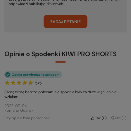
odpowiedzi publikując dla innych.
ZADAJ PYTANIE
Opinie o Spodenki KIWI PRO SHORTS
Opinia potwierdzona zakupem
5/5
Samą firmę bardzo polecam ale spodnie były za duże więc ich nie
wzięłam
2022-07-04
Romana, Gdańsk
Czy opinia była pomocna?
Tak
0
Nie
0