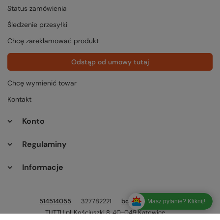
Status zamówienia
Śledzenie przesyłki
Chcę zareklamować produkt
Odstąp od umowy tutaj
Chcę wymienić towar
Kontakt
Konto
Regulaminy
Informacje
514514055
327782221
bok@tuttu.pl
Masz pytanie? Kliknij!
TUTTU.pl
,
Kościuszki 8
,
40-049
Katowice