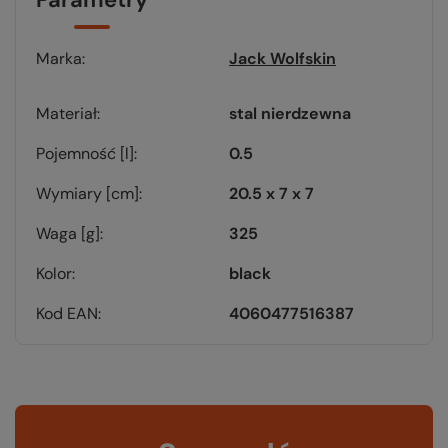
Marka
Jack Wolfskin
Materiał
stal nierdzewna
Pojemność [l]
0.5
Wymiary [cm]
20.5 x 7 x 7
Waga [g]
325
Kolor
black
Kod EAN
4060477516387