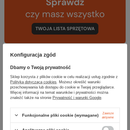
Sprawdź
czy masz wszystko
TWOJA LISTA SPRZĘTOWA
Konfiguracja zgód
Dbamy o Twoją prywatność
Gwarancja
Sklep korzysta z plików cookie w celu realizacji usług zgodnie z
Polityką dotyczącą cookies
. Możesz określić warunki
przechowywania lub dostępu do cookie w Twojej przeglądarce.
RĘKOJMIA 24 M-CE
Więcej informacji na temat warunków i prywatności można
Na sprzedawane produkty udzielana jest 24-miesięczna rękojmia na
znaleźć także na stronie
Prywatność i warunki Google
.
podstawie ustawy z dnia 30 maja 2014r. o prawach konsumenta.
PODMIOT ODPOWIEDZIALNY ZA TEN PRODUKT NA TERENIE UE
Zawsze
Jack Wolfskin Ausrüstung für Draussen GmbH & Co. KGaA
Więcej
Funkcjonalne pliki cookie (wymagane)
aktywne
Analityczne pliki cookie