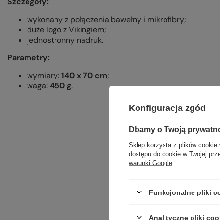
Szczegóły:
wykonany z połączenia bawełny i mikrofibry;
duże logo z Vikingiem;
jednostronny nadruk.
Parametry:
wymiary:
140 x 70 cm
;
waga:
450 g
.
Konfiguracja zgód
Dbamy o Twoją prywatn
Sklep korzysta z plików cookie 
dostępu do cookie w Twojej prz
warunki Google
.
Funkcjonalne pliki 
Analityczne pliki coo