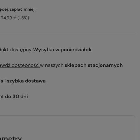
cej, zapłać mniej!
94,99 zł
(-
5
%)
dukt dostępny
Wysyłka
w poniedziałek
awdź dostępność
w naszych
sklepach stacjonarnych
ia i szybka dostawa
ot
do
30
dni
ametry