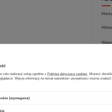
Mark
Mater
Waga 
Kolor
Kod 
ość
w celu realizacji usług zgodnie z
Polityką dotyczącą cookies
. Możesz określi
eglądarce. Więcej informacji na temat warunków i prywatności można znaleźć
Sp
cookie (wymagane)
wsz
kie