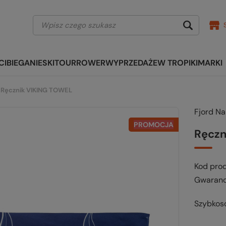
CI
BIEGANIE
SKITOUR
ROWER
WYPRZEDAŻE
W TROPIKI
MARKI
Ręcznik VIKING TOWEL
Fjord N
PROMOCJA
Ręczn
Kod pro
Gwaranc
Szybkos