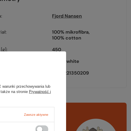
a
Fjord Nansen
iał
100% mikrofibra
100% cotton
[g]
450
blue / white
EAN
5908221350209
ć warunki przechowywania lub
 także na stronie
Prywatność i
rawdź
czy masz
Zawsze aktywne
ystko