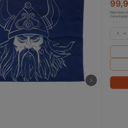
99,9
Najniższa c
Cena katal