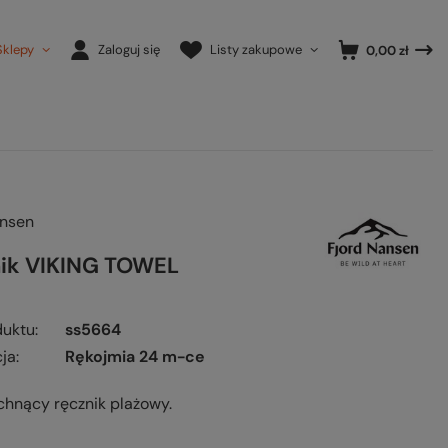
Sklepy
Zaloguj się
Listy zakupowe
0,00 zł
ansen
ik VIKING TOWEL
duktu
ss5664
ja
Rękojmia 24 m-ce
chnący ręcznik plażowy.