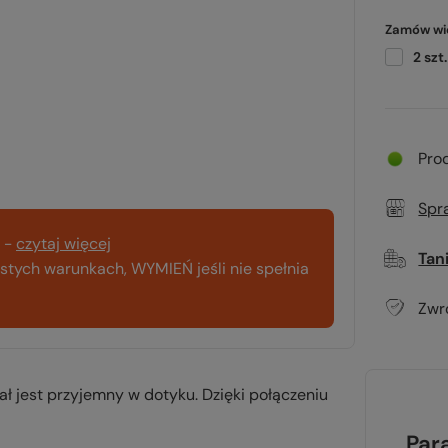
Zamów wię
2
szt.
Pro
Spr
-
czytaj więcej
Tan
tych warunkach, WYMIEŃ jeśli nie spełnia
Zwr
ł jest przyjemny w dotyku. Dzięki połączeniu
Par