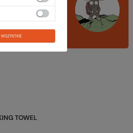
azd w góry, kajak,
ng, narty
A LISTA SPRZĘTOWA
 WSZYSTKIE
IKING TOWEL