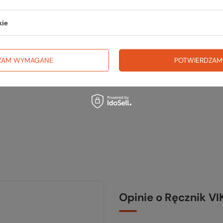
na wyj
kie
trekki
TWOJ
ZAM WYMAGANE
POTWIERDZAM
Opinie o Ręcznik V