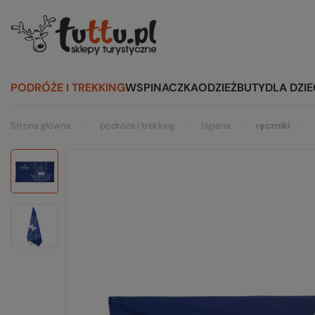
PODRÓŻE I TREKKING
WSPINACZKA
ODZIEŻ
BUTY
DLA DZIE
Strona główna
podróże i trekking
higiena
ręczniki