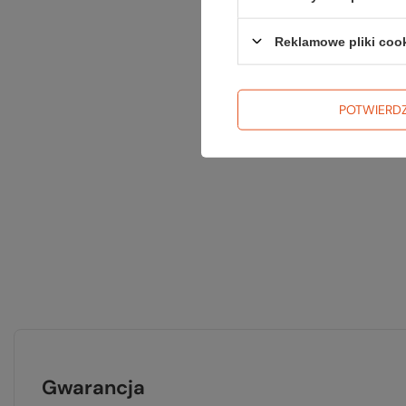
Reklamowe pliki coo
POTWIERD
Gwarancja