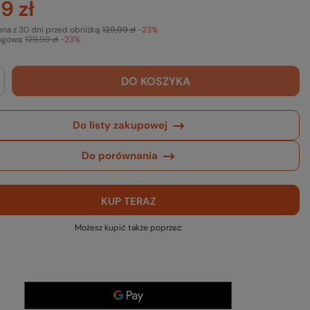
9 zł
ena z 30 dni przed obniżką:
129,99 zł
-23%
ogowa:
129,99 zł
-23%
DO KOSZYKA
Do listy zakupowej
Do porównania
KUP TERAZ
Możesz kupić także poprzez: