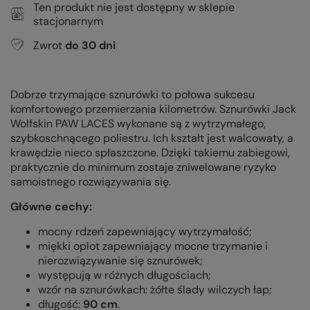
Ten produkt nie jest dostępny w sklepie
stacjonarnym
Zwrot
do
30
dni
Dobrze trzymające sznurówki to połowa sukcesu
komfortowego przemierzania kilometrów. Sznurówki Jack
Wolfskin PAW LACES wykonane są z wytrzymałego,
szybkoschnącego poliestru. Ich kształt jest walcowaty, a
krawędzie nieco spłaszczone. Dzięki takiemu zabiegowi,
praktycznie do minimum zostaje zniwelowane ryzyko
samoistnego rozwiązywania się.
Główne cechy:
mocny rdzeń zapewniający wytrzymałość;
miękki oplot zapewniający mocne trzymanie i
nierozwiązywanie się sznurówek;
występują w różnych długościach;
wzór na sznurówkach: żółte ślady wilczych łap;
długość:
90 cm
.