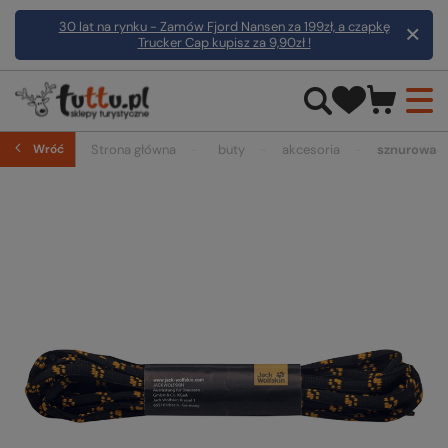
30 lat na rynku - Zamów Fjord Nansen za 199zł, a czapkę
Trucker Cap kupisz za 9,90zł !
Wróć
Strona główna
buty
akcesoria
sznurowad