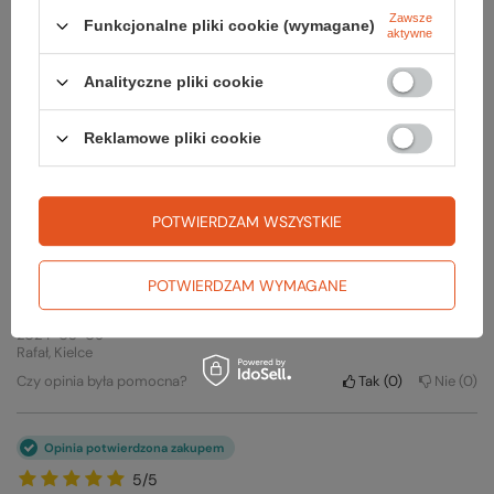
Zawsze
Funkcjonalne pliki cookie (wymagane)
ZADAJ PYTANIE
aktywne
Analityczne pliki cookie
Reklamowe pliki cookie
Opinie o Sznurowadła PAW LACES
POTWIERDZAM WSZYSTKIE
Opinia potwierdzona zakupem
5/5
POTWIERDZAM WYMAGANE
Bardzo ładne sznurówki
2024-03-09
Rafał, Kielce
Czy opinia była pomocna?
Tak
0
Nie
0
Opinia potwierdzona zakupem
5/5