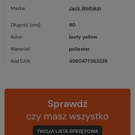
Marka
Jack Wolfskin
Długość [cm]
90
Kolor
burly yellow
Materiał
poliester
Kod EAN
4060477363226
Sprawdź
czy masz wszystko
TWOJA LISTA SPRZĘTOWA