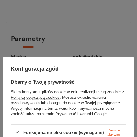
Parametry
Marka
Jack Wolfskin
Materiał
STORMLOCK 15D
Konfiguracja zgód
RIPSTOP
MICROGUARD
Dbamy o Twoją prywatność
MAXLOFT Q.M.C.
Sklep korzysta z plików cookie w celu realizacji usług zgodnie z
NANUK DYNAMIC
Polityką dotyczącą cookies
. Możesz określić warunki
przechowywania lub dostępu do cookie w Twojej przeglądarce.
Kolor
orange coral
Więcej informacji na temat warunków i prywatności można
znaleźć także na stronie
Prywatność i warunki Google
.
Waga [g]
145
Zawsze
Funkcjonalne pliki cookie (wymagane)
aktywne