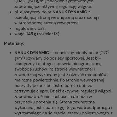
Q.M.C
(60 g/m²) z włókien syntetycznych
zapewniające aktywną regulację wilgoci;
bi-elastyczny polar
NANUK DYNAMIC
z
ocieplającą stroną wewnętrzną oraz mocną i
wiatroodporną stroną zewnętrzną;
regulowany pas;
waga:
145 g
(rozmiar M).
Materiały:
NANUK DYNAMIC
- techniczny, ciepły polar (270
g/m²) używany do odzieży sportowej. Jest bi-
elastyczny i dlatego zapewnia nieograniczoną
swobodę ruchów. Po stronie wewnętrznej i
zewnętrznej wykonany jest z różnych materiałów i
ma różne powierzchnie. Po stronie wewnętrznej
puszysty polar z poliestru bardzo dobrze
zatrzymuje ciepło. Dzięki aktywnej regulacji wilgoci
zapewnia wrażenie suchości materiału w
przypadku pocenia się. Strona zewnętrzna
wykonana jest z bardzo gęstego, wiatroodpornego i
wytrzymałego na ścieranie jerseyu poliestrowego, z