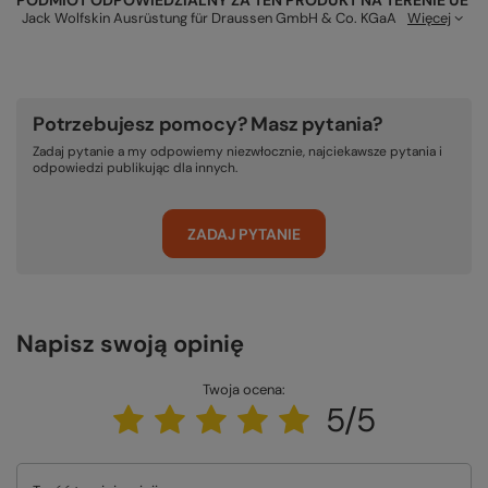
PODMIOT ODPOWIEDZIALNY ZA TEN PRODUKT NA TERENIE UE
Jack Wolfskin Ausrüstung für Draussen GmbH & Co. KGaA
Więcej
Potrzebujesz pomocy? Masz pytania?
Zadaj pytanie a my odpowiemy niezwłocznie, najciekawsze pytania i
odpowiedzi publikując dla innych.
ZADAJ PYTANIE
Napisz swoją opinię
Twoja ocena:
5/5