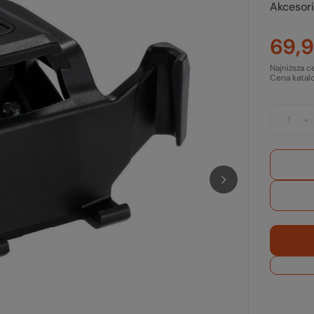
Akcesor
69,9
Najniższa c
Cena katal