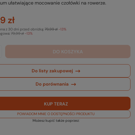
ium ułatwiające mocowanie czołówki na rowerze.
9 zł
ena z 30 dni przed obniżką:
79,99 zł
-13%
ogowa:
79,99 zł
-13%
DO KOSZYKA
Do listy zakupowej
Do porównania
KUP TERAZ
POWIADOM MNIE O DOSTĘPNOŚCI PRODUKTU
Możesz kupić także poprzez: