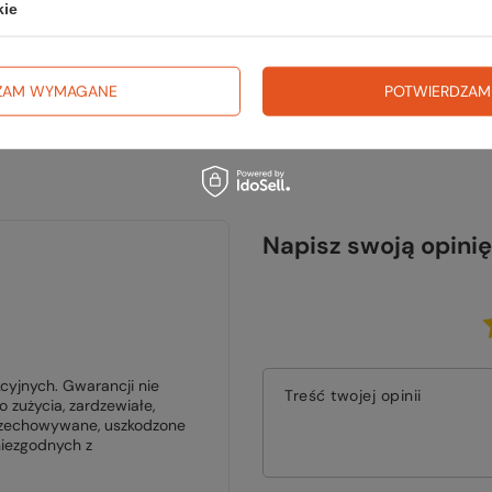
kie
ZAM WYMAGANE
POTWIERDZAM
Napisz swoją opinię
cyjnych. Gwarancji nie
Treść twojej opinii
zużycia, zardzewiałe,
rzechowywane, uszkodzone
iezgodnych z