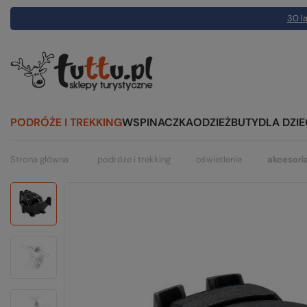
30 la
PODRÓŻE I TREKKING
WSPINACZKA
ODZIEŻ
BUTY
DLA DZIE
Strona główna
podróże i trekking
oświetlenie
akcesori