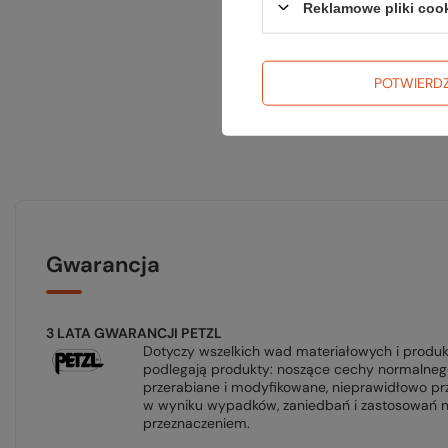
Reklamowe pliki coo
POTWIERD
Gwarancja
3 LATA GWARANCJI PETZL
Dotyczy wszelkich wad materiałowych i produk
podlegają produkty: noszące cechy normalnego 
przerabiane i modyfikowane, nieprawidłowo p
w wyniku wypadków, zaniedbań i zastosowań n
przeznaczeniem.