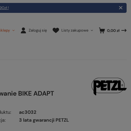
90zł !
Sklepy
Zaloguj się
Listy zakupowe
0,00 zł
anie BIKE ADAPT
duktu
ac3032
ja
3 lata gwarancji PETZL