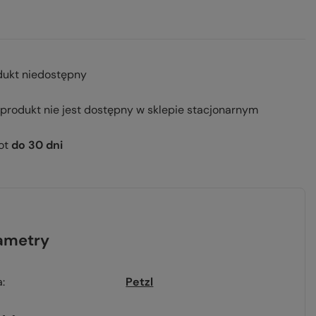
dukt niedostępny
 produkt nie jest dostępny w sklepie stacjonarnym
ot
do
30
dni
ametry
a
Petzl