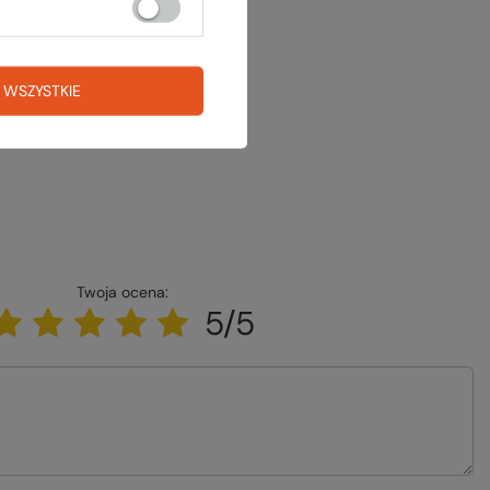
 WSZYSTKIE
Twoja ocena:
5/5