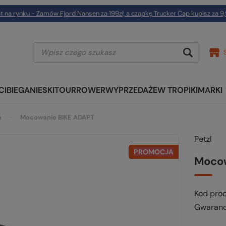
t na rynku - Zamów Fjord Nansen za 199zł, a czapkę Trucker Cap kupisz za 9,
CI
BIEGANIE
SKITOUR
ROWER
WYPRZEDAŻE
W TROPIKI
MARKI
a
Mocowanie BIKE ADAPT
Petzl
PROMOCJA
Mocow
Kod pro
Gwaranc