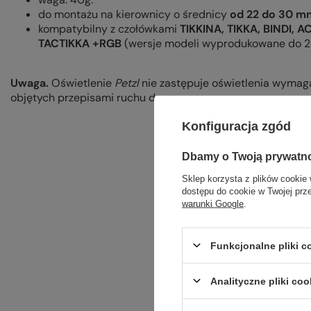
do montażu na kierownicy o średnicy
od 22 do 30 m
kompatybilny z czołówkami
TIKKINA, TIKKA, BINDI, 
TACTIKKA +RGB
(wersje modeli wyprodukowane do 2
Uwaga.
Oświetlenie
Petzl
nie zastępuje oświetlenia wymag
objętych przepisami ruchu drogowego.
Konfiguracja zgód
Dbamy o Twoją prywatn
Sklep korzysta z plików cookie 
dostępu do cookie w Twojej prz
warunki Google
.
Funkcjonalne pliki 
Analityczne pliki coo