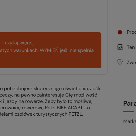
Pro
-
czytaj więcej
Ten
tych warunkach, WYMIEŃ jeśli nie spełnia
Zwr
o potrzebujesz skutecznego oświetlenia. Jeśli
zeczy, na pewno zainteresuje Cię możliwość
 i jazdy na rowerze. Żeby było to możliwe,
Par
erownicę rowerową Petzl BIKE ADAPT. To
delami czołówek turystycznych PETZL.
Mark