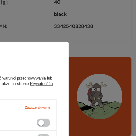
[g]
40
black
EAN
3342540828438
rawdź
czy masz
ć warunki przechowywania lub
ystko
 także na stronie
Prywatność i
azd w góry, kajak,
ng, narty
Zawsze aktywne
A LISTA SPRZĘTOWA