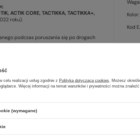
Waga 
m
;
ACTIK, ACTIK CORE, TACTIKKA, TACTIKKA+,
Kolor
022 roku).
Kod 
anego podczas poruszania się po drogach
ość
Sp
w celu realizacji usług zgodnie z
Polityką dotyczącą cookies
. Możesz określi
wsz
eglądarce. Więcej informacji na temat warunków i prywatności można znaleźć
na wyj
trekki
cookie (wymagane)
TWOJ
kie