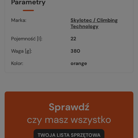
Parametry
Marka
Skylotec / Climbing
Technology
Pojemność [l]
22
Waga [g]
380
Kolor
orange
Sprawdź
czy masz wszystko
TWOJA LISTA SPRZĘTOWA