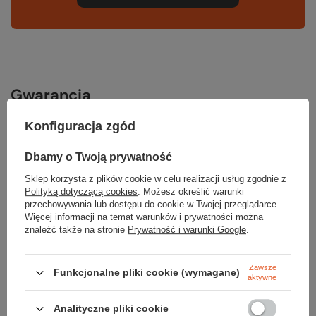
Gwarancja
Konfiguracja zgód
RĘKOJMIA 24 M-CE
Na sprzedawane produkty udzielana jest 24-miesięczna rękojmia na
Dbamy o Twoją prywatność
podstawie ustawy z dnia 30 maja 2014r. o prawach konsumenta.
Sklep korzysta z plików cookie w celu realizacji usług zgodnie z
PODMIOT ODPOWIEDZIALNY ZA TEN PRODUKT NA TERENIE UE
Polityką dotyczącą cookies
. Możesz określić warunki
ALUDESIGN S.p.A. a socio unico
Więcej
przechowywania lub dostępu do cookie w Twojej przeglądarce.
Więcej informacji na temat warunków i prywatności można
znaleźć także na stronie
Prywatność i warunki Google
.
Potrzebujesz pomocy? Masz pytania?
Zawsze
Funkcjonalne pliki cookie (wymagane)
aktywne
Zadaj pytanie a my odpowiemy niezwłocznie, najciekawsze pytania i
odpowiedzi publikując dla innych.
Analityczne pliki cookie