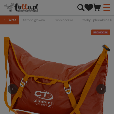
Wróć
Strona główna
wspinaczka
torby i plecaki na li
PROMOCJA