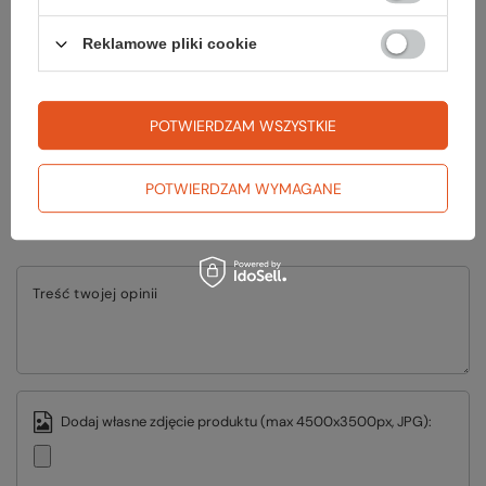
ZADAJ PYTANIE
Reklamowe pliki cookie
POTWIERDZAM WSZYSTKIE
Napisz swoją opinię
POTWIERDZAM WYMAGANE
Twoja ocena:
5/5
Treść twojej opinii
Dodaj własne zdjęcie produktu (max 4500x3500px, JPG):