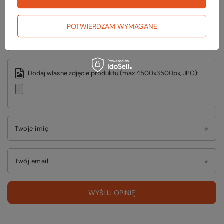
Treść twojej opinii
POTWIERDZAM WYMAGANE
Dodaj własne zdjęcie produktu (max 4500x3500px, JPG):
Twoje imię
Twój email
WYŚLIJ OPINIĘ