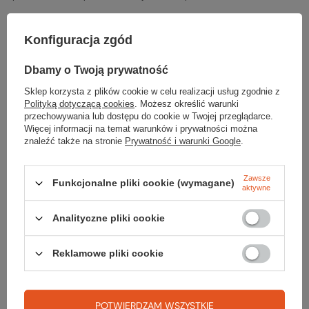
PODMIOT ODPOWIEDZIALNY ZA TEN PRODUKT NA TERENIE UE
ALUDESIGN S.p.A. a socio unico
Więcej
Konfiguracja zgód
Dbamy o Twoją prywatność
Sklep korzysta z plików cookie w celu realizacji usług zgodnie z
Potrzebujesz pomocy? Masz pytania?
Polityką dotyczącą cookies
. Możesz określić warunki
Zadaj pytanie a my odpowiemy niezwłocznie, najciekawsze pytania i
przechowywania lub dostępu do cookie w Twojej przeglądarce.
odpowiedzi publikując dla innych.
Więcej informacji na temat warunków i prywatności można
znaleźć także na stronie
Prywatność i warunki Google
.
ZADAJ PYTANIE
Zawsze
Funkcjonalne pliki cookie (wymagane)
aktywne
Analityczne pliki cookie
Napisz swoją opinię
Reklamowe pliki cookie
Twoja ocena:
5/5
POTWIERDZAM WSZYSTKIE