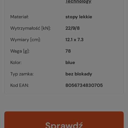
Technology
Materiał
stopy lekkie
Wytrzymałość [kN]
22/9/8
Wymiary [cm]
12.1 x 7.3
Waga [g]
78
Kolor
blue
Typ zamka
bez blokady
Kod EAN
8056734830705
Sprawdź