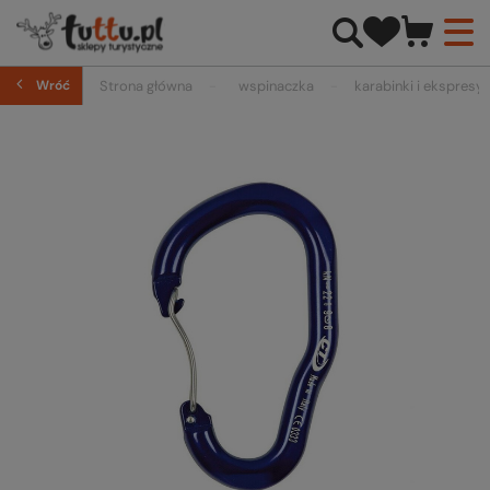
Wróć
Strona główna
wspinaczka
karabinki i ekspresy