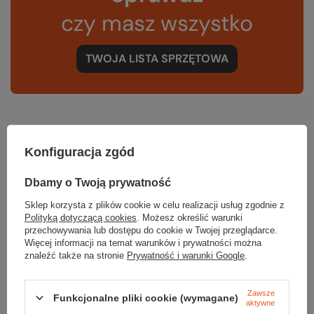
czy masz wszystko
TWOJA LISTA SPRZĘTOWA
Konfiguracja zgód
Gwarancja
Dbamy o Twoją prywatność
Sklep korzysta z plików cookie w celu realizacji usług zgodnie z
RĘKOJMIA 24 M-CE
Polityką dotyczącą cookies
. Możesz określić warunki
Na sprzedawane produkty udzielana jest 24-miesięczna rękojmia na
podstawie ustawy z dnia 30 maja 2014r. o prawach konsumenta.
przechowywania lub dostępu do cookie w Twojej przeglądarce.
Więcej informacji na temat warunków i prywatności można
PODMIOT ODPOWIEDZIALNY ZA TEN PRODUKT NA TERENIE UE
znaleźć także na stronie
Prywatność i warunki Google
.
ALUDESIGN S.p.A. a socio unico
Więcej
Zawsze
Funkcjonalne pliki cookie (wymagane)
aktywne