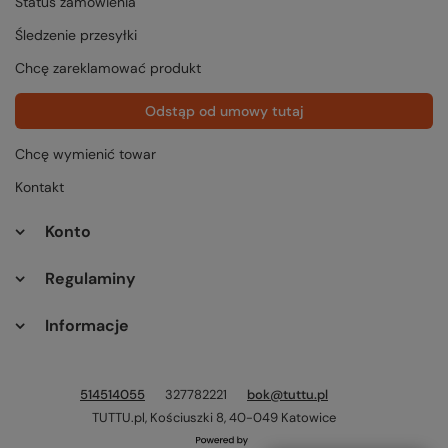
Status zamówienia
Śledzenie przesyłki
Chcę zareklamować produkt
Odstąp od umowy tutaj
Chcę wymienić towar
Kontakt
Konto
Regulaminy
Informacje
514514055
327782221
bok@tuttu.pl
TUTTU.pl
,
Kościuszki 8
,
40-049
Katowice