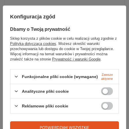
Parametry
Konfiguracja zgód
Marka
Black Diamond
Dbamy o Twoją prywatność
Sklep korzysta z plików cookie w celu realizacji usług zgodnie z
Wytrzymałość [kN]
12
Polityką dotyczącą cookies
. Możesz określić warunki
przechowywania lub dostępu do cookie w Twojej przeglądarce.
Więcej informacji na temat warunków i prywatności można
Waga [g]
107.5
znaleźć także na stronie
Prywatność i warunki Google
.
Kolor
green
Zawsze
Funkcjonalne pliki cookie (wymagane)
Rozmiar
0.75
aktywne
Kod EAN
793661385943
Analityczne pliki cookie
Reklamowe pliki cookie
POTWIERDZAM WSZYSTKIE