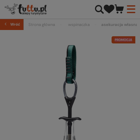
Wróć
Strona główna
wspinaczka
asekuracja własna
PROMOCJA