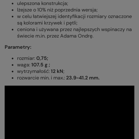
ulepszona konstrukcja;
lżejsze o 10% niż poprzednia wersja;
w celu łatwiejszej identyfikacji rozmiary oznaczone
są kolorami krzywek i pętli;
ceniona i używana przez najlepszych wspinaczy na
świecie m.in. przez Adama Ondrę.
Parametry:
rozmiar:
0,75;
waga:
107.5
g ;
wytrzymałość:
12
kN
;
rozwarcie min. i max.:
23.9-41.2
mm
.