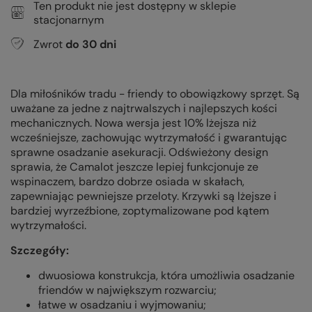
Ten produkt nie jest dostępny w sklepie
stacjonarnym
Zwrot
do
30
dni
Dla miłośników tradu - friendy to obowiązkowy sprzęt. Są
uważane za jedne z najtrwalszych i najlepszych kości
mechanicznych. Nowa wersja jest 10% lżejsza niż
wcześniejsze, zachowując wytrzymałość i gwarantując
sprawne osadzanie asekuracji. Odświeżony design
sprawia, że Camalot jeszcze lepiej funkcjonuje ze
wspinaczem, bardzo dobrze osiada w skałach,
zapewniając pewniejsze przeloty. K
rzywki są lżejsze i
bardziej wyrzeźbione, zoptymalizowane pod kątem
wytrzymałości.
Szczegóły:
dwuosiowa konstrukcja, która umożliwia osadzanie
friendów w największym rozwarciu;
łatwe w osadzaniu i wyjmowaniu;