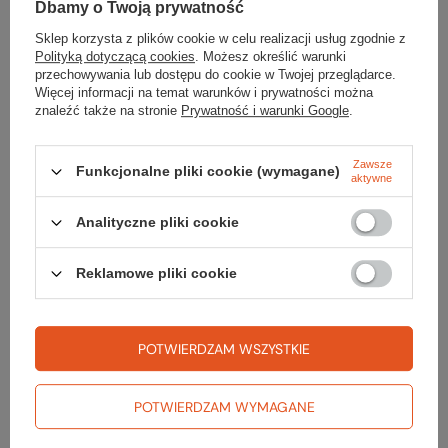
Dbamy o Twoją prywatność
Marka
Sea To Summit
Sklep korzysta z plików cookie w celu realizacji usług zgodnie z
Polityką dotyczącą cookies
. Możesz określić warunki
przechowywania lub dostępu do cookie w Twojej przeglądarce.
Wymiary [cm]
170 x 240 x 130
Więcej informacji na temat warunków i prywatności można
znaleźć także na stronie
Prywatność i warunki Google
.
Materiał
poliester
Waga [g]
350
Zawsze
Funkcjonalne pliki cookie (wymagane)
aktywne
Kod EAN
9327868008674
Analityczne pliki cookie
Reklamowe pliki cookie
Sprawdź
POTWIERDZAM WSZYSTKIE
czy masz wszystko
POTWIERDZAM WYMAGANE
TWOJA LISTA SPRZĘTOWA