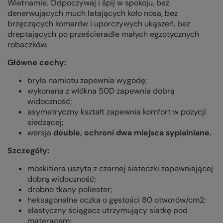
Wietnamie. Odpoczywaj i śpij w spokoju, bez
denerwujących much latających koło nosa, bez
brzęczących komarów i uporczywych ukąszeń, bez
dreptających po prześcieradle małych egzotycznych
robaczków.
Główne cechy:
bryła namiotu zapewnia wygodę;
wykonana z włókna 50D zapewnia dobrą
widoczność;
asymetryczny kształt zapewnia komfort w pozycji
siedzącej;
wersja
double, ochroni dwa miejsca sypialniane.
Szczegóły:
moskitiera uszyta z czarnej siateczki zapewniającej
dobrą widoczność;
drobno tkany poliester;
heksagonalne oczka o gęstości 80 otworów/cm2;
elastyczny ściągacz utrzymujący siatkę pod
materacem;