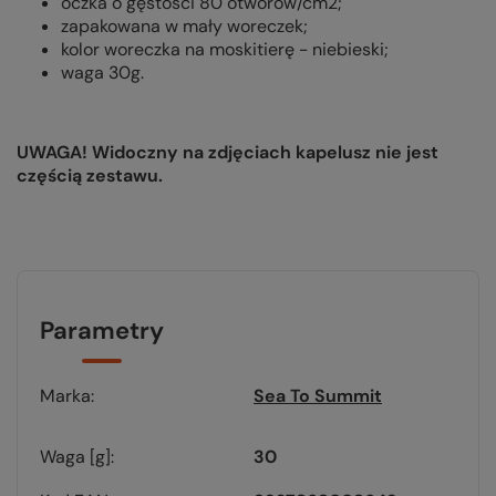
oczka o gęstości 80 otworów/cm2;
zapakowana w mały woreczek;
kolor woreczka na moskitierę - niebieski;
waga 30g.
UWAGA! Widoczny na zdjęciach kapelusz nie jest
częścią zestawu.
Parametry
Marka
Sea To Summit
Waga [g]
30