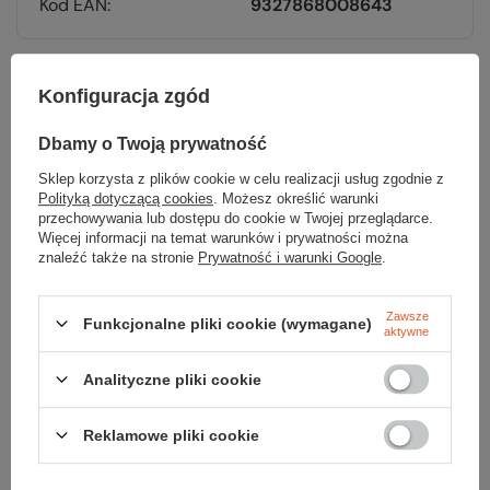
Kod EAN
9327868008643
Konfiguracja zgód
Dbamy o Twoją prywatność
Sprawdź
Sklep korzysta z plików cookie w celu realizacji usług zgodnie z
czy masz wszystko
Polityką dotyczącą cookies
. Możesz określić warunki
przechowywania lub dostępu do cookie w Twojej przeglądarce.
Więcej informacji na temat warunków i prywatności można
TWOJA LISTA SPRZĘTOWA
znaleźć także na stronie
Prywatność i warunki Google
.
Zawsze
Funkcjonalne pliki cookie (wymagane)
aktywne
Analityczne pliki cookie
Gwarancja
Reklamowe pliki cookie