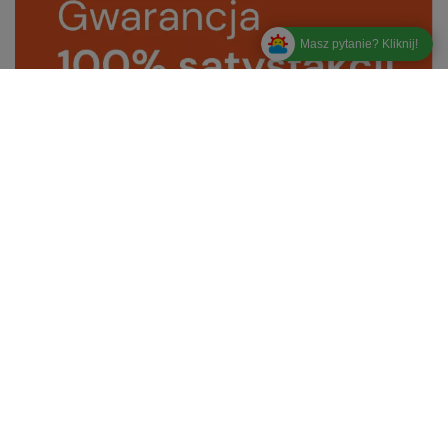
Masz pytanie? Kliknij!
Zamówienia
Status zamówienia
Śledzenie przesyłki
Chcę zareklamować produkt