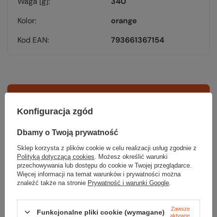
Waga [g]
340
Kolor
orange
Kod EAN
793661367154
Sprawdź
Konfiguracja zgód
czy masz wszystko
Dbamy o Twoją prywatność
Sklep korzysta z plików cookie w celu realizacji usług zgodnie z
TWOJA LISTA SPRZĘTOWA
Polityką dotyczącą cookies
. Możesz określić warunki
przechowywania lub dostępu do cookie w Twojej przeglądarce.
Więcej informacji na temat warunków i prywatności można
znaleźć także na stronie
Prywatność i warunki Google
.
Zawsze
Funkcjonalne pliki cookie (wymagane)
aktywne