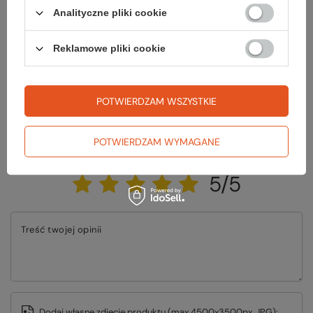
Zadaj pytanie a my odpowiemy niezwłocznie, najciekawsze pytania i
Analityczne pliki cookie
odpowiedzi publikując dla innych.
Reklamowe pliki cookie
ZADAJ PYTANIE
POTWIERDZAM WSZYSTKIE
Napisz swoją opinię
POTWIERDZAM WYMAGANE
Twoja ocena:
5/5
Treść twojej opinii
Dodaj własne zdjęcie produktu (max 4500x3500px, JPG):