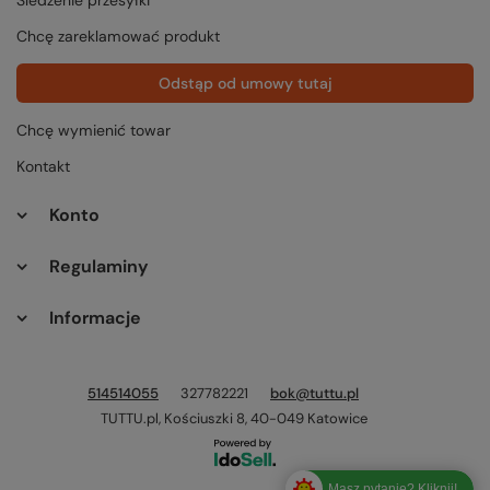
Chcę zareklamować produkt
Odstąp od umowy tutaj
Chcę wymienić towar
Kontakt
Konto
Regulaminy
Informacje
514514055
327782221
bok@tuttu.pl
TUTTU.pl
,
Kościuszki 8
,
40-049
Katowice
Masz pytanie? Kliknij!