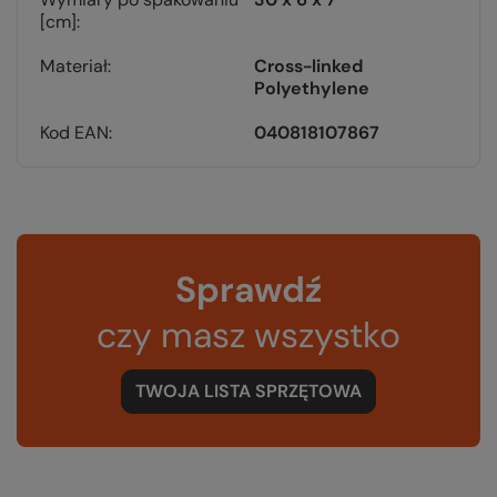
[cm]
Materiał
Cross-linked
Polyethylene
Kod EAN
040818107867
Sprawdź
czy masz wszystko
TWOJA LISTA SPRZĘTOWA