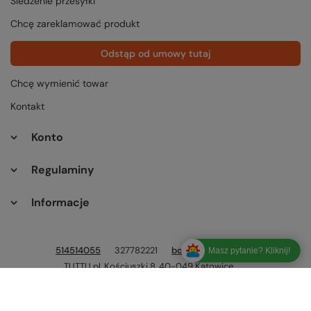
Śledzenie przesyłki
Chcę zareklamować produkt
Odstąp od umowy tutaj
Chcę wymienić towar
Kontakt
Konto
Regulaminy
Informacje
514514055
327782221
bok@tuttu.pl
Masz pytanie? Kliknij!
TUTTU.pl
,
Kościuszki 8
,
40-049
Katowice