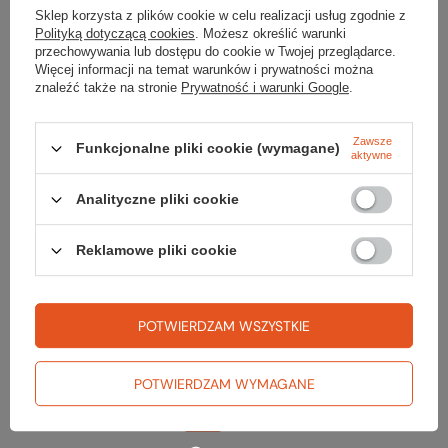
wynikiem normalnego zużycia, niewłaściwego użytkowania lub
Sklep korzysta z plików cookie w celu realizacji usług zgodnie z
nadużywania.
Polityką dotyczącą cookies
. Możesz określić warunki
przechowywania lub dostępu do cookie w Twojej przeglądarce.
Więcej informacji na temat warunków i prywatności można
PODMIOT ODPOWIEDZIALNY ZA TEN PRODUKT NA TERENIE UE
znaleźć także na stronie
Prywatność i warunki Google
.
Victorinox AG
Więcej
Zawsze
Funkcjonalne pliki cookie (wymagane)
aktywne
Potrzebujesz pomocy? Masz pytania?
Analityczne pliki cookie
Zadaj pytanie a my odpowiemy niezwłocznie, najciekawsze pytania i
odpowiedzi publikując dla innych.
Reklamowe pliki cookie
ZADAJ PYTANIE
POTWIERDZAM WSZYSTKIE
POTWIERDZAM WYMAGANE
Opinie o Scyzoryk ALPINEER 0.8323