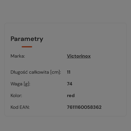
Parametry
Marka
Victorinox
Długość całkowita [cm]
11
Waga [g]
74
Kolor
red
Kod EAN
7611160058362