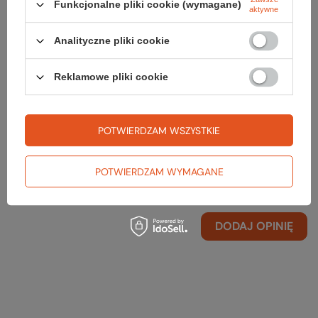
Funkcjonalne pliki cookie (wymagane)
Opinie o Podstawka FUEL CAN
aktywne
STABILIZER
Analityczne pliki cookie
Reklamowe pliki cookie
Opinia potwierdzona zakupem
5/5
Polecam :)
POTWIERDZAM WSZYSTKIE
2020-06-23
Czesława, Rybnik
POTWIERDZAM WYMAGANE
Czy opinia była pomocna?
Tak
0
Nie
0
DODAJ OPINIĘ