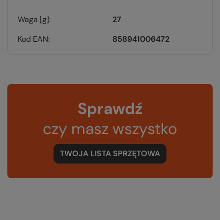
Waga [g]
27
Kod EAN
858941006472
Sprawdź
czy masz wszystko
TWOJA LISTA SPRZĘTOWA