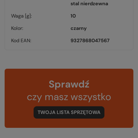
stal nierdzewna
Waga [g]
10
Kolor
czarny
Kod EAN
9327868047567
Sprawdź
czy masz wszystko
TWOJA LISTA SPRZĘTOWA