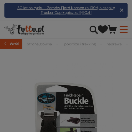
30 lat na rynku - Zamów Fjord Nansen za 199zł, a czapkę
Trucker Cap kupisz za 9,90zł !
Wróć
Strona główna
podróże i trekking
naprawa