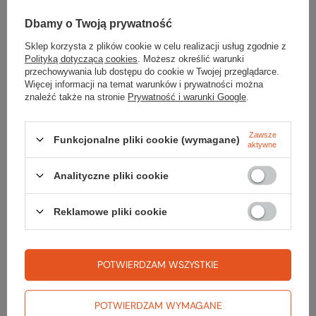
Dbamy o Twoją prywatność
Sklep korzysta z plików cookie w celu realizacji usług zgodnie z
Polityką dotyczącą cookies
. Możesz określić warunki
Potrzebujesz pomocy? Masz pytania?
przechowywania lub dostępu do cookie w Twojej przeglądarce.
Zadaj pytanie a my odpowiemy niezwłocznie, najciekawsze pytania i
Więcej informacji na temat warunków i prywatności można
odpowiedzi publikując dla innych.
znaleźć także na stronie
Prywatność i warunki Google
.
ZADAJ PYTANIE
Zawsze
Funkcjonalne pliki cookie (wymagane)
aktywne
Analityczne pliki cookie
Napisz swoją opinię
Reklamowe pliki cookie
Twoja ocena:
5/5
POTWIERDZAM WSZYSTKIE
Treść twojej opinii
POTWIERDZAM WYMAGANE