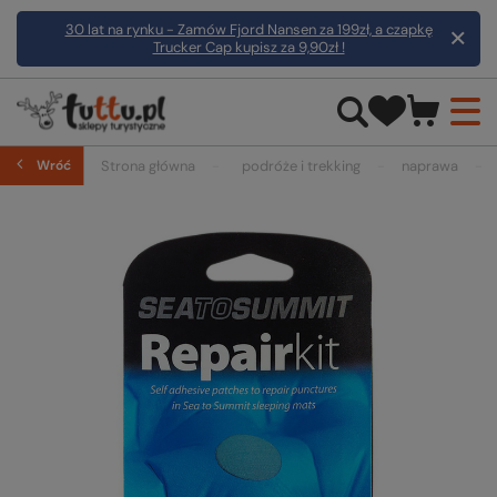
30 lat na rynku - Zamów Fjord Nansen za 199zł, a czapkę
Trucker Cap kupisz za 9,90zł !
Wróć
Strona główna
podróże i trekking
naprawa