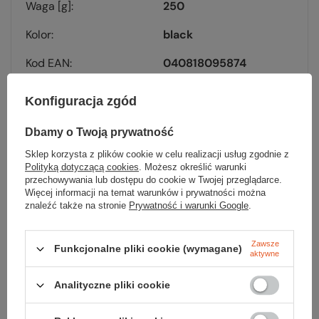
Waga [g]
250
Kolor
black
Kod EAN
040818095874
Konfiguracja zgód
Dbamy o Twoją prywatność
Sklep korzysta z plików cookie w celu realizacji usług zgodnie z
Sprawdź
Polityką dotyczącą cookies
. Możesz określić warunki
przechowywania lub dostępu do cookie w Twojej przeglądarce.
czy masz wszystko
Więcej informacji na temat warunków i prywatności można
znaleźć także na stronie
Prywatność i warunki Google
.
TWOJA LISTA SPRZĘTOWA
Zawsze
Funkcjonalne pliki cookie (wymagane)
aktywne
Analityczne pliki cookie