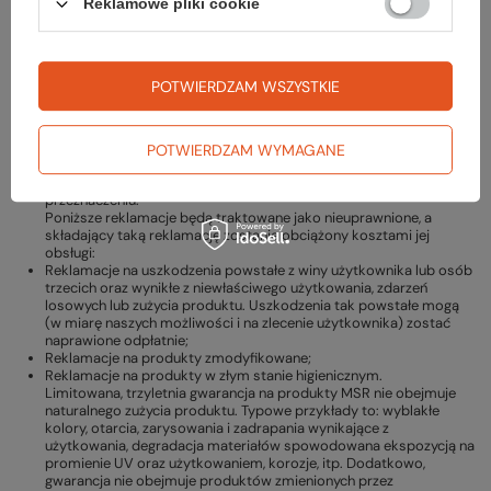
Reklamowe pliki cookie
Gwarancja
POTWIERDZAM WSZYSTKIE
3 LATA GWARANCJI MSR
Właściciel marki
MSR
firma Cascade Design, udziela na swoje
wyroby 3 letniej gwarancji. Uszkodzenia wynikłe z wad materiałów
lub niewłaściwego wykonawstwa będą naprawione, a w przypadku
POTWIERDZAM WYMAGANE
braku możliwości naprawy produkt zostanie wymieniony na nowy
lub zostanie wydany produkt o porównywalnych cechach i
przeznaczeniu.
Poniższe reklamacje będą traktowane jako nieuprawnione, a
składający taką reklamację zostanie obciążony kosztami jej
obsługi:
Reklamacje na uszkodzenia powstałe z winy użytkownika lub osób
trzecich oraz wynikłe z niewłaściwego użytkowania, zdarzeń
losowych lub zużycia produktu. Uszkodzenia tak powstałe mogą
(w miarę naszych możliwości i na zlecenie użytkownika) zostać
naprawione odpłatnie;
Reklamacje na produkty zmodyfikowane;
Reklamacje na produkty w złym stanie higienicznym.
Limitowana, trzyletnia gwarancja na produkty MSR nie obejmuje
naturalnego zużycia produktu. Typowe przykłady to: wyblakłe
kolory, otarcia, zarysowania i zadrapania wynikające z
użytkowania, degradacja materiałów spowodowana ekspozycją na
promienie UV oraz użytkowaniem, korozje, itp. Dodatkowo,
gwarancja nie obejmuje produktów zmienionych przez