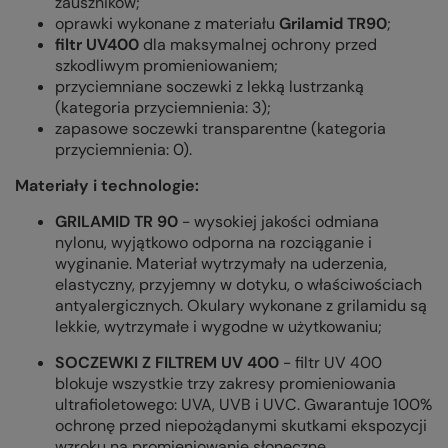
zauszników;
oprawki wykonane z materiału
Grilamid TR90
;
filtr UV400
dla maksymalnej ochrony przed
szkodliwym promieniowaniem;
przyciemniane soczewki z lekką lustrzanką
(kategoria przyciemnienia: 3);
zapasowe soczewki transparentne (kategoria
przyciemnienia: 0).
Materiały i technologie:
GRILAMID TR 90
- wysokiej jakości odmiana
nylonu, wyjątkowo odporna na rozciąganie i
wyginanie. Materiał wytrzymały na uderzenia,
elastyczny, przyjemny w dotyku, o właściwościach
antyalergicznych. Okulary wykonane z grilamidu są
lekkie, wytrzymałe i wygodne w użytkowaniu;
SOCZEWKI Z FILTREM UV 400
- filtr UV 400
blokuje wszystkie trzy zakresy promieniowania
ultrafioletowego: UVA, UVB i UVC. Gwarantuje 100%
ochronę przed niepożądanymi skutkami ekspozycji
wzroku na promieniowanie słoneczne.