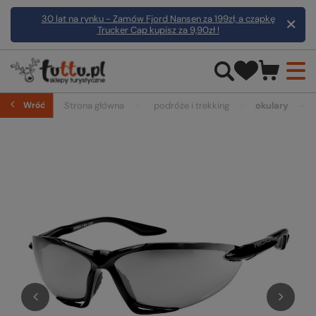
30 lat na rynku - Zamów Fjord Nansen za 199zł, a czapkę
Trucker Cap kupisz za 9,90zł !
Wróć
Strona główna
podróże i trekking
okulary