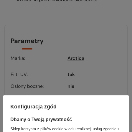
Parametry
Marka
Arctica
Filtr UV
tak
Osłony boczne
nie
Antifog
nie
Konfiguracja zgód
Fotochrom
nie
Dbamy o Twoją prywatność
Polaryzacja
nie
Sklep korzysta z plików cookie w celu realizacji usług zgodnie z