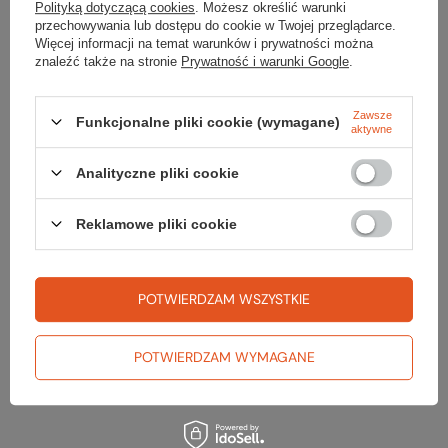
Kolor
czarne
Polityką dotyczącą cookies
. Możesz określić warunki
przechowywania lub dostępu do cookie w Twojej przeglądarce.
Możliwość użycia
nie
Więcej informacji na temat warunków i prywatności można
znaleźć także na stronie
Prywatność i warunki Google
.
wkładki korekcyjnej
Kod EAN
5906726401501
Zawsze
Funkcjonalne pliki cookie (wymagane)
aktywne
Analityczne pliki cookie
Reklamowe pliki cookie
Sprawdź
czy masz wszystko
POTWIERDZAM WSZYSTKIE
TWOJA LISTA SPRZĘTOWA
POTWIERDZAM WYMAGANE